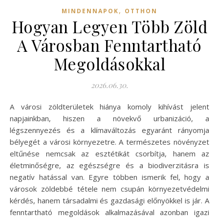
,
MINDENNAPOK
OTTHON
Hogyan Legyen Több Zöld
A Városban Fenntartható
Megoldásokkal
2026.06.30.
A városi zöldterületek hiánya komoly kihívást jelent
napjainkban, hiszen a növekvő urbanizáció, a
légszennyezés és a klímaváltozás egyaránt rányomja
bélyegét a városi környezetre. A természetes növényzet
eltűnése nemcsak az esztétikát csorbítja, hanem az
életminőségre, az egészségre és a biodiverzitásra is
negatív hatással van. Egyre többen ismerik fel, hogy a
városok zöldebbé tétele nem csupán környezetvédelmi
kérdés, hanem társadalmi és gazdasági előnyökkel is jár. A
fenntartható megoldások alkalmazásával azonban igazi