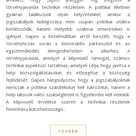
törvényjavaslat technikai részletein. A politikai életben
gyakran találkozunk olyan helyzetekkel, amikor a
jogszabályok kidolgozása nem csupán politikai vitákra
korlátozódik, hanem mélyebb szakmai ismereteket is
igényel. Gapes a közelmúltban arról beszélt, hogy a
törvényhozás során a konstruktív párbeszéd és az
együttműködés elengedhetetlen a sikerhez. A
törvényjavaslat, amelyet a képviselő támogat, számos
technikai aspektust tartalmaz, amelyek célja, hogy javítsa a
helyi közszolgáltatásokat és elősegítse a közösség
fejlődését. Gapes hangsúlyozta, hogy a jogszabályoknak
nemcsak a politikai szándékokat kell tükrözniük, hanem a
helyi lakosok valós szükségleteit is figyelembe kell venniük.
A képviselő érvelése szerint a technikai részletek
finomítása kulcsfontosságú…
TOVÁBB