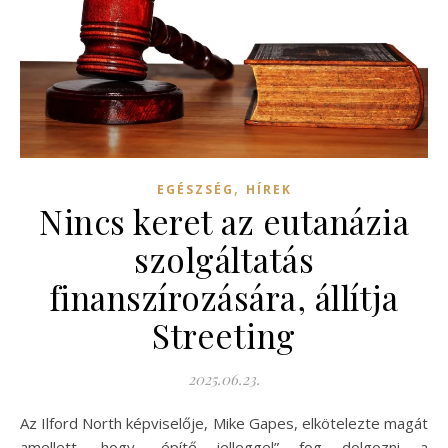
,
EGÉSZSÉG
HÍREK
Nincs keret az eutanázia
szolgáltatás
finanszírozására, állítja
Streeting
2025.06.23.
Az Ilford North képviselője, Mike Gapes, elkötelezte magát
amellett, hogy „építő jelleggel” fog dolgozni a