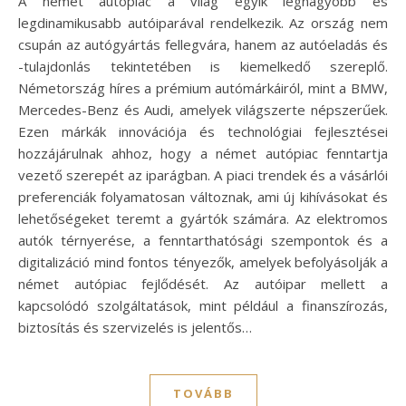
A német autópiac a világ egyik legnagyobb és
legdinamikusabb autóiparával rendelkezik. Az ország nem
csupán az autógyártás fellegvára, hanem az autóeladás és
-tulajdonlás tekintetében is kiemelkedő szereplő.
Németország híres a prémium autómárkáiról, mint a BMW,
Mercedes-Benz és Audi, amelyek világszerte népszerűek.
Ezen márkák innovációja és technológiai fejlesztései
hozzájárulnak ahhoz, hogy a német autópiac fenntartja
vezető szerepét az iparágban. A piaci trendek és a vásárlói
preferenciák folyamatosan változnak, ami új kihívásokat és
lehetőségeket teremt a gyártók számára. Az elektromos
autók térnyerése, a fenntarthatósági szempontok és a
digitalizáció mind fontos tényezők, amelyek befolyásolják a
német autópiac fejlődését. Az autóipar mellett a
kapcsolódó szolgáltatások, mint például a finanszírozás,
biztosítás és szervizelés is jelentős…
TOVÁBB