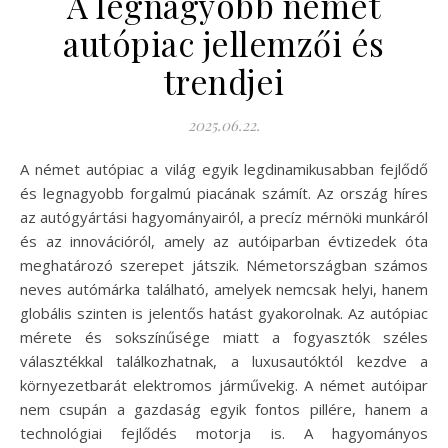
A legnagyobb német
autópiac jellemzői és
trendjei
2025.06.22.
A német autópiac a világ egyik legdinamikusabban fejlődő
és legnagyobb forgalmú piacának számít. Az ország híres
az autógyártási hagyományairól, a precíz mérnöki munkáról
és az innovációról, amely az autóiparban évtizedek óta
meghatározó szerepet játszik. Németországban számos
neves autómárka található, amelyek nemcsak helyi, hanem
globális szinten is jelentős hatást gyakorolnak. Az autópiac
mérete és sokszínűsége miatt a fogyasztók széles
választékkal találkozhatnak, a luxusautóktól kezdve a
környezetbarát elektromos járművekig. A német autóipar
nem csupán a gazdaság egyik fontos pillére, hanem a
technológiai fejlődés motorja is. A hagyományos