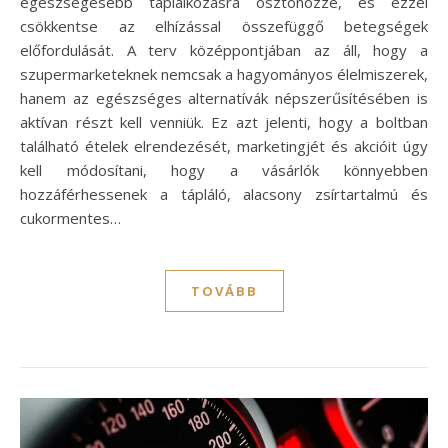
egészségesebb táplálkozásra ösztönözze, és ezzel
csökkentse az elhízással összefüggő betegségek
előfordulását. A terv középpontjában az áll, hogy a
szupermarketeknek nemcsak a hagyományos élelmiszerek,
hanem az egészséges alternatívák népszerűsítésében is
aktívan részt kell venniük. Ez azt jelenti, hogy a boltban
található ételek elrendezését, marketingjét és akcióit úgy
kell módosítani, hogy a vásárlók könnyebben
hozzáférhessenek a tápláló, alacsony zsírtartalmú és
cukormentes…
TOVÁBB