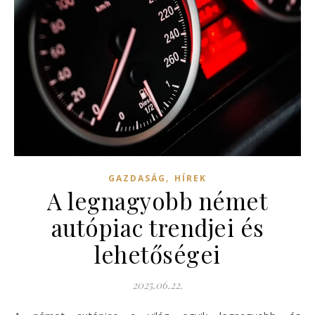
,
GAZDASÁG
HÍREK
A legnagyobb német
autópiac trendjei és
lehetőségei
2025.06.22.