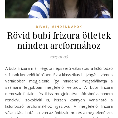
,
DIVAT
MINDENNAPOK
Rövid bubi frizura ötletek
minden arcformához
2025.01.08.
A bubi frizura már régóta népszerű választás a különböző
stílusok kedvelői körében. Ez a klasszikus hajvágás számos
variációban megjelenik, így mindenki megtalálhatja a
számára legjobban megfelelő verziót. A bubi frizura
nemcsak fiatalos és friss megjelenést kölcsönöz, hanem
rendkívül sokoldalú is, hiszen könnyen variálható a
különböző arcformákhoz igazítva. A megfelelő frizura
választása hatással van az önbizalomra és a megjelenésre,