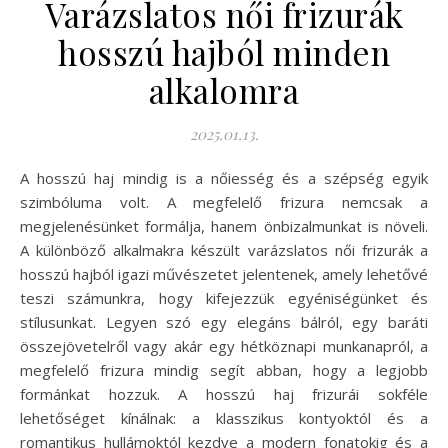
Varázslatos női frizurák
hosszú hajból minden
alkalomra
2025.01.13.
A hosszú haj mindig is a nőiesség és a szépség egyik
szimbóluma volt. A megfelelő frizura nemcsak a
megjelenésünket formálja, hanem önbizalmunkat is növeli.
A különböző alkalmakra készült varázslatos női frizurák a
hosszú hajból igazi művészetet jelentenek, amely lehetővé
teszi számunkra, hogy kifejezzük egyéniségünket és
stílusunkat. Legyen szó egy elegáns bálról, egy baráti
összejövetelről vagy akár egy hétköznapi munkanapról, a
megfelelő frizura mindig segít abban, hogy a legjobb
formánkat hozzuk. A hosszú haj frizurái sokféle
lehetőséget kínálnak: a klasszikus kontyoktól és a
romantikus hullámoktól kezdve a modern fonatokig és a