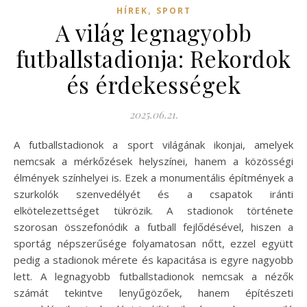
,
HÍREK
SPORT
A világ legnagyobb
futballstadionja: Rekordok
és érdekességek
2025.06.21.
A futballstadionok a sport világának ikonjai, amelyek
nemcsak a mérkőzések helyszínei, hanem a közösségi
élmények színhelyei is. Ezek a monumentális építmények a
szurkolók szenvedélyét és a csapatok iránti
elkötelezettséget tükrözik. A stadionok története
szorosan összefonódik a futball fejlődésével, hiszen a
sportág népszerűsége folyamatosan nőtt, ezzel együtt
pedig a stadionok mérete és kapacitása is egyre nagyobb
lett. A legnagyobb futballstadionok nemcsak a nézők
számát tekintve lenyűgözőek, hanem építészeti