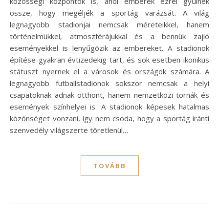
közösségi központok is, ahol emberek ezrei gyűlnek
össze, hogy megéljék a sportág varázsát. A világ
legnagyobb stadionjai nemcsak méreteikkel, hanem
történelmükkel, atmoszférájukkal és a bennük zajló
eseményekkel is lenyűgözik az embereket. A stadionok
építése gyakran évtizedekig tart, és sok esetben ikonikus
státuszt nyernek el a városok és országok számára. A
legnagyobb futballstadionok sokszor nemcsak a helyi
csapatoknak adnak otthont, hanem nemzetközi tornák és
események színhelyei is. A stadionok képesek hatalmas
közönséget vonzani, így nem csoda, hogy a sportág iránti
szenvedély világszerte töretlenül…
TOVÁBB