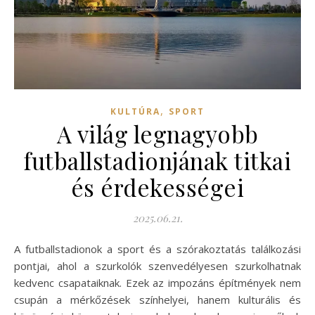
,
KULTÚRA
SPORT
A világ legnagyobb
futballstadionjának titkai
és érdekességei
2025.06.21.
A futballstadionok a sport és a szórakoztatás találkozási
pontjai, ahol a szurkolók szenvedélyesen szurkolhatnak
kedvenc csapataiknak. Ezek az impozáns építmények nem
csupán a mérkőzések színhelyei, hanem kulturális és