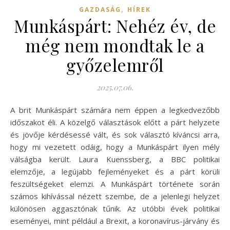
,
GAZDASÁG
HÍREK
Munkáspárt: Nehéz év, de
még nem mondtak le a
győzelemről
2025.07.06.
A brit Munkáspárt számára nem éppen a legkedvezőbb
időszakot éli. A közelgő választások előtt a párt helyzete
és jövője kérdésessé vált, és sok választó kíváncsi arra,
hogy mi vezetett odáig, hogy a Munkáspárt ilyen mély
válságba került. Laura Kuenssberg, a BBC politikai
elemzője, a legújabb fejleményeket és a párt körüli
feszültségeket elemzi. A Munkáspárt története során
számos kihívással nézett szembe, de a jelenlegi helyzet
különösen aggasztónak tűnik. Az utóbbi évek politikai
eseményei, mint például a Brexit, a koronavírus-járvány és