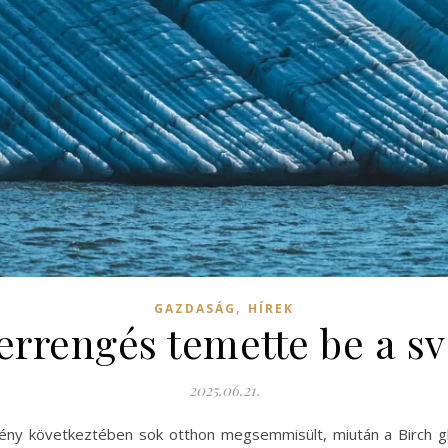
,
GAZDASÁG
HÍREK
errengés temette be a svá
2025.06.21.
ény következtében sok otthon megsemmisült, miután a Birch gl