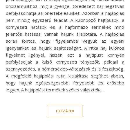
önbizalmunkhoz, míg a gyenge, töredezett haj negatívan
befolyásolhatja az önértékelésünket. Azonban a hajápolás
nem mindig egyszerű feladat. A különböző hajtípusok, a
környezeti hatások és a hajformázó termékek mind
jelentős hatással vannak hajunk állapotára. A hajápolás
során fontos, hogy figyelembe vegyük az egyéni
igényeinket és hajunk sajátosságait. A ritka haj különös
figyelmet igényel, hiszen ezt a hajtípust könnyen
befolyásolják a külső környezeti tényezők, például a
szennyeződés, a hőmérséklet-változások és a feszültség.
A megfelelő hajápolási rutin kialakítása segíthet abban,
hogy hajunk egészségesebb, fényesebb és erősebb
legyen. A hajápolási termékek széles választéka…
TOVÁBB