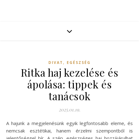
,
DIVAT
EGÉSZSÉG
Ritka haj kezelése és
ápolása: tippek és
tanácsok
2025.01.19.
A hajunk a megjelenésünk egyik legfontosabb eleme, és
nemcsak esztétikai, hanem érzelmi szempontból is
jelentőséggel bír. A szép, egészséges haj hozzájárulhat