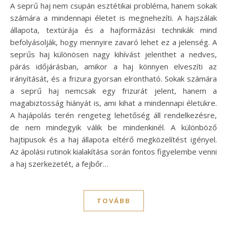
A seprű haj nem csupán esztétikai probléma, hanem sokak
számára a mindennapi életet is megnehezíti. A hajszálak
állapota, textúrája és a hajformázási technikák mind
befolyásolják, hogy mennyire zavaró lehet ez a jelenség. A
seprűs haj különösen nagy kihívást jelenthet a nedves,
párás időjárásban, amikor a haj könnyen elveszíti az
irányítását, és a frizura gyorsan elrontható. Sokak számára
a seprű haj nemcsak egy frizurát jelent, hanem a
magabiztosság hiányát is, ami kihat a mindennapi életükre.
A hajápolás terén rengeteg lehetőség áll rendelkezésre,
de nem mindegyik válik be mindenkinél. A különböző
hajtipusok és a haj állapota eltérő megközelítést igényel.
Az ápolási rutinok kialakítása során fontos figyelembe venni
a haj szerkezetét, a fejbőr…
TOVÁBB