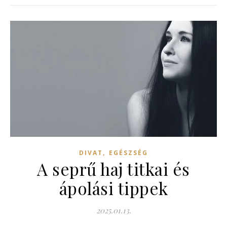
,
DIVAT
EGÉSZSÉG
A seprű haj titkai és
ápolási tippek
2025.01.13.