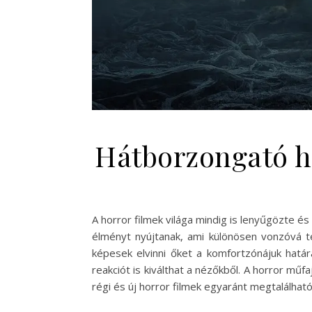
Hátborzongató h
A horror filmek világa mindig is lenyűgözte 
élményt nyújtanak, ami különösen vonzóvá te
képesek elvinni őket a komfortzónájuk hatá
reakciót is kiválthat a nézőkből. A horror mű
régi és új horror filmek egyaránt megtalálhat