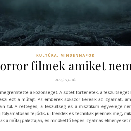
,
KULTÚRA
MINDENNAPOK
orror filmek amiket nem
2025.03.06.
és megrémítette a közönséget. A sötét történetek, a feszültséget
szi ezt a műfajt. Az emberek sokszor keresik az izgalmat, amit
rain túl. A rettegés, a feszültség és a misztikum egyvelege 
faj folyamatosan fejlődik, új trendek és technikák jelennek meg, 
óak a műfaj palettáján, és mindkettő képes izgalmas élményeket n