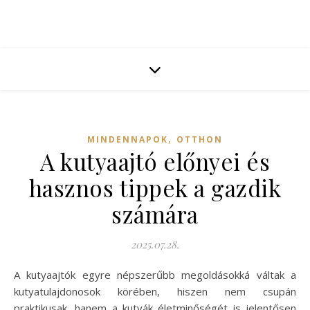
,
MINDENNAPOK
OTTHON
A kutyaajtó előnyei és
hasznos tippek a gazdik
számára
2025.07.28.
A kutyaajtók egyre népszerűbb megoldásokká váltak a
kutyatulajdonosok körében, hiszen nem csupán
praktikusak, hanem a kutyák életminőségét is jelentősen