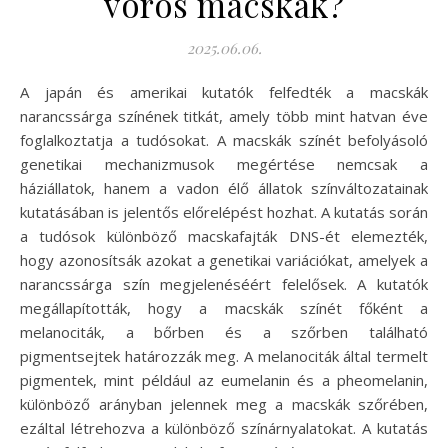
vörös macskák?
2025.06.06.
A japán és amerikai kutatók felfedték a macskák
narancssárga színének titkát, amely több mint hatvan éve
foglalkoztatja a tudósokat. A macskák színét befolyásoló
genetikai mechanizmusok megértése nemcsak a
háziállatok, hanem a vadon élő állatok színváltozatainak
kutatásában is jelentős előrelépést hozhat. A kutatás során
a tudósok különböző macskafajták DNS-ét elemezték,
hogy azonosítsák azokat a genetikai variációkat, amelyek a
narancssárga szín megjelenéséért felelősek. A kutatók
megállapították, hogy a macskák színét főként a
melanociták, a bőrben és a szőrben található
pigmentsejtek határozzák meg. A melanociták által termelt
pigmentek, mint például az eumelanin és a pheomelanin,
különböző arányban jelennek meg a macskák szőrében,
ezáltal létrehozva a különböző színárnyalatokat. A kutatás