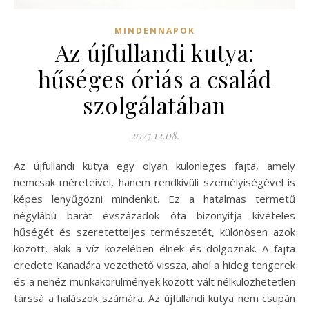
MINDENNAPOK
Az újfullandi kutya:
hűséges óriás a család
szolgálatában
2025.12.08.
Az újfullandi kutya egy olyan különleges fajta, amely
nemcsak méreteivel, hanem rendkívüli személyiségével is
képes lenyűgözni mindenkit. Ez a hatalmas termetű
négylábú barát évszázadok óta bizonyítja kivételes
hűségét és szeretetteljes természetét, különösen azok
között, akik a víz közelében élnek és dolgoznak. A fajta
eredete Kanadára vezethető vissza, ahol a hideg tengerek
és a nehéz munkakörülmények között vált nélkülözhetetlen
társsá a halászok számára. Az újfullandi kutya nem csupán