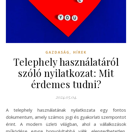
,
GAZDASÁG
HÍREK
Telephely használatáról
szóló nyilatkozat: Mit
érdemes tudni?
2024.05.04.
A telephely használatának nyilatkozata egy fontos
dokumentum, amely számos jogi és gyakorlati szempontot
érint. A modern üzleti világban, ahol a vállalkozások
működése egyre bonyolultabbá válik, elengedhetetlen,