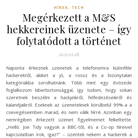
,
HÍREK
TECH
Megérkezett a M&S
hekkereinek üzenete – így
folytatódott a történet
2025.05.18.
Naponta érkeznek üzenetek a telefonomra különféle
hackerektől, akiket a jó, a rossz és a bizonytalan
kategóriákba sorolhatnánk. Több mint egy évtizede
foglalkozom kiberbiztonsággal, így tudom, hogy sokan
szeretnek beszélni a hackjeikről, felfedezéseikről és
kalandjaikról. Ezeknek az üzeneteknek körülbelül 99%-a a
csevegéseimben marad, és nem válik hírré. Azonban egy
nemrégiben érkezett üzenet figyelmemet felkeltette.
„Helló. Joe Tidy vagyok a BBC-től, és a Co-op híreivel
kapcsolatban írok, igaz?” – üzentek nekem a hackerek a