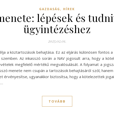
,
GAZDASÁG
HÍREK
menete: lépések és tudni
ügyintézéshez
2025.02.01.
élja a köztartozások behajtása. Ez az eljárás különösen fontos
 szemben. Az inkasszó során a NAV jogosult arra, hogy a kötel
evételek megfelelő mértékű megvalósulását. A folyamat a jogszab
asszó menete nem csupán a tartozások behajtásáról szól, hanem a j
 érvényesítse, ugyanakkor biztosítsa, hogy a kötelezettek jogai 
s…
TOVÁBB