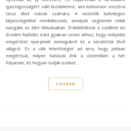
igazságosságért való küzdelemre, ami különösen vonzóvá
teszi őket mások számára. A vízöntők különleges
képességekkel rendelkeznek, amelyek segítenek nekik
navigálni az élet kihívásaiban. Érdeklődésük a szellemi és
érzelmi fejlődés iránt gyakran vezet ahhoz, hogy mélyebb
megértést nyerjenek önmagukról és a körülöttük lévő
világról. Ez a cikk lehetőséget ad arra, hogy jobban
megértsük, milyen hatások érik a vízöntőket a hét
folyamán, és hogyan tudják ezeket…
TOVÁBB