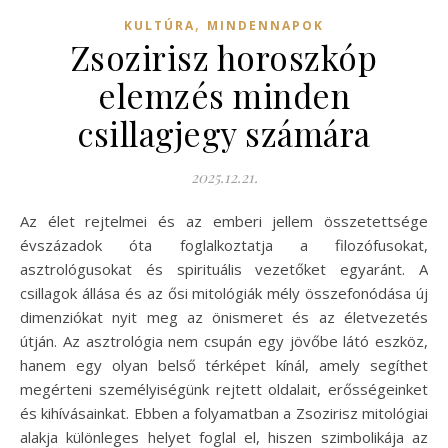
,
KULTÚRA
MINDENNAPOK
Zsozirisz horoszkóp
elemzés minden
csillagjegy számára
2025.12.21.
Az élet rejtelmei és az emberi jellem összetettsége
évszázadok óta foglalkoztatja a filozófusokat,
asztrológusokat és spirituális vezetőket egyaránt. A
csillagok állása és az ősi mitológiák mély összefonódása új
dimenziókat nyit meg az önismeret és az életvezetés
útján. Az asztrológia nem csupán egy jövőbe látó eszköz,
hanem egy olyan belső térképet kínál, amely segíthet
megérteni személyiségünk rejtett oldalait, erősségeinket
és kihívásainkat. Ebben a folyamatban a Zsozirisz mitológiai
alakja különleges helyet foglal el, hiszen szimbolikája az