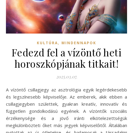
,
KULTÚRA
MINDENNAPOK
Fedezd fel a vízöntő heti
horoszkópjának titkait!
2025.03.07.
A vízöntő csillagjegy az asztrológia egyik legérdekesebb
és legszínesebb képviselője. Az emberek, akik ebben a
csillagjegyben születtek, gyakran kreatív, innovatív és
független gondolkodású egyének. A vízöntők szociális
érzékenysége és a jövő iránti elkötelezettségük
megkülönbözteti őket más jegyek képviselőitől. Általában
nyitottak az új ötletekre, és hajlamosak a társadalmi