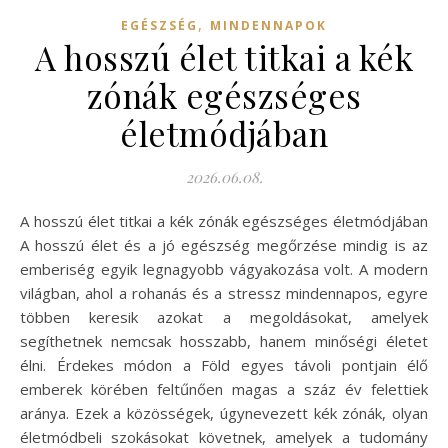
,
EGÉSZSÉG
MINDENNAPOK
A hosszú élet titkai a kék
zónák egészséges
életmódjában
2026.06.08.
A hosszú élet titkai a kék zónák egészséges életmódjában
A hosszú élet és a jó egészség megőrzése mindig is az
emberiség egyik legnagyobb vágyakozása volt. A modern
világban, ahol a rohanás és a stressz mindennapos, egyre
többen keresik azokat a megoldásokat, amelyek
segíthetnek nemcsak hosszabb, hanem minőségi életet
élni. Érdekes módon a Föld egyes távoli pontjain élő
emberek körében feltűnően magas a száz év felettiek
aránya. Ezek a közösségek, úgynevezett kék zónák, olyan
életmódbeli szokásokat követnek, amelyek a tudomány