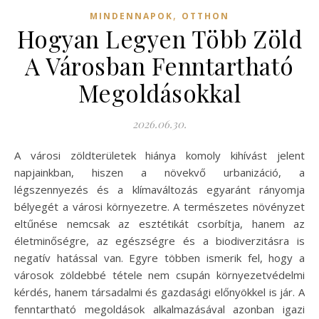
,
MINDENNAPOK
OTTHON
Hogyan Legyen Több Zöld
A Városban Fenntartható
Megoldásokkal
2026.06.30.
A városi zöldterületek hiánya komoly kihívást jelent
napjainkban, hiszen a növekvő urbanizáció, a
légszennyezés és a klímaváltozás egyaránt rányomja
bélyegét a városi környezetre. A természetes növényzet
eltűnése nemcsak az esztétikát csorbítja, hanem az
életminőségre, az egészségre és a biodiverzitásra is
negatív hatással van. Egyre többen ismerik fel, hogy a
városok zöldebbé tétele nem csupán környezetvédelmi
kérdés, hanem társadalmi és gazdasági előnyökkel is jár. A
fenntartható megoldások alkalmazásával azonban igazi