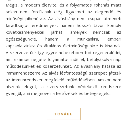
Mégis, a modern életvitel és a folyamatos rohanás miatt
sokan nem fordítanak elég figyelmet az elegendő és
minőségi pihenésre. Az alváshiány nem csupán átmeneti
fáradtságot eredményez, hanem hosszú távon komoly
következményekkel járhat, amelyek nemcsak az
egészségünkre, hanem a munkánkra, emberi
kapcsolatainkra és általános életminőségünkre is kihatnak.
A szervezetünk így egyre nehezebben tud regenerálódni,
ami számos negatív folyamatot indít el, befolyásolva napi
működésünket és közérzetünket. Az alváshiány hatása az
immunrendszerre Az alvás létfontosságú szerepet játszik
az immunrendszer megfelelő működésében. Amikor nem
alszunk eleget, a szervezetünk védekező rendszere
gyengül, ami megnöveli a fertőzések és betegségek…
TOVÁBB