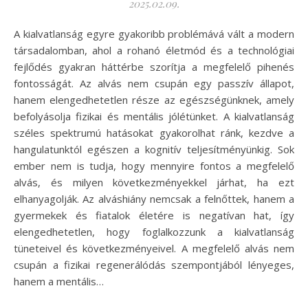
2025.02.09.
A kialvatlanság egyre gyakoribb problémává vált a modern
társadalomban, ahol a rohanó életmód és a technológiai
fejlődés gyakran háttérbe szorítja a megfelelő pihenés
fontosságát. Az alvás nem csupán egy passzív állapot,
hanem elengedhetetlen része az egészségünknek, amely
befolyásolja fizikai és mentális jólétünket. A kialvatlanság
széles spektrumú hatásokat gyakorolhat ránk, kezdve a
hangulatunktól egészen a kognitív teljesítményünkig. Sok
ember nem is tudja, hogy mennyire fontos a megfelelő
alvás, és milyen következményekkel járhat, ha ezt
elhanyagolják. Az alváshiány nemcsak a felnőttek, hanem a
gyermekek és fiatalok életére is negatívan hat, így
elengedhetetlen, hogy foglalkozzunk a kialvatlanság
tüneteivel és következményeivel. A megfelelő alvás nem
csupán a fizikai regenerálódás szempontjából lényeges,
hanem a mentális…