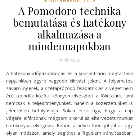
,
MINDENNAPOK
TECH
A Pomodoro technika
bemutatása és hatékony
alkalmazása a
mindennapokban
2026.05.23.
A hatékony időgazdálkodás és a koncentráció megtartása
napjainkban egyre nagyobb kihívást jelent. A folyamatos
zavaró ingerek, a szétaprózódó feladatok és a véget nem
érő teendők között könnyen elveszhet a fókuszunk, ami
nemcsak a teljesítményünket, hanem a közérzetünket is
jelentősen befolyásolja. Sokan érzik úgy, hogy a nap
végére elfáradnak, mégsem sikerül az eltervezett munkát
hatékonyan elvégezni. Ebben a helyzetben jól jöhet egy
olyan módszer, amely segíthet a figyelem irányításában,