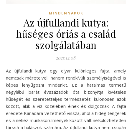
MINDENNAPOK
Az újfullandi kutya:
hűséges óriás a család
szolgálatában
2025.12.08.
Az újfullandi kutya egy olyan különleges fajta, amely
nemcsak méreteivel, hanem rendkívüli személyiségével is
képes lenyűgözni mindenkit. Ez a hatalmas termetű
négylábú barát évszázadok óta bizonyítja kivételes
hűségét és szeretetteljes természetét, különösen azok
között, akik a víz közelében élnek és dolgoznak. A fajta
eredete Kanadára vezethető vissza, ahol a hideg tengerek
és a nehéz munkakörülmények között vált nélkülözhetetlen
társsá a halászok számára. Az újfullandi kutya nem csupán