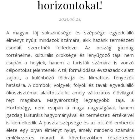
horizontokat!
2025.06.24.
A magyar táj sokszínűsége és szépsége egyedülálló
élményt nyújt mindazok számára, akik hazánk természeti
csodáit szeretnék felfedezni. Az ország gazdag
történelme, kulturális öröksége és lenyűgöző tájai nem
csupán a helyiek, hanem a turisták számára is vonzó
célpontokat jelentenek. A táj formálódása évszázadok alatt
zajlott, a különböző földrajzi és klimatikus tényezők
hatására. A dombok, völgyek, folyók és tavak egyedülálló
ökoszisztémát alakítottak ki, amely változatos élővilágot
rejt magában. Magyarország legnagyobb tája, a
Hortobágy, nem csupán a maga nagyságával, hanem
gazdag kulturális hagyományával és természeti értékeivel
is kiemelkedik. A puszta szépsége és az ott élő emberek
élete egy olyan élményt nyújt, amely mindenki számára
emlékezetes marad. A következőkben részletesen