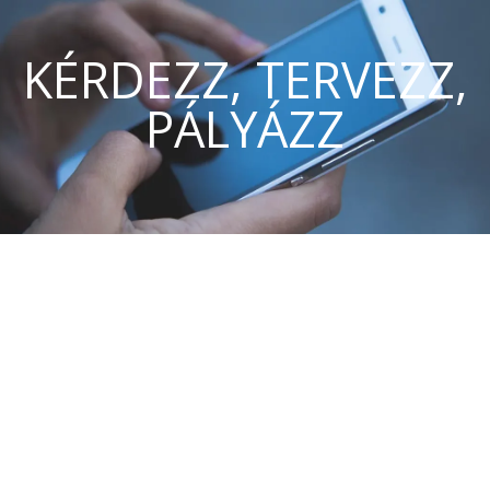
KÉRDEZZ, TERVEZZ,
PÁLYÁZZ