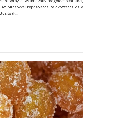
eni spray oltás innovatív megoldásokat kínál,
 Az oltásokkal kapcsolatos tájékoztatás és a
ztosítsák…