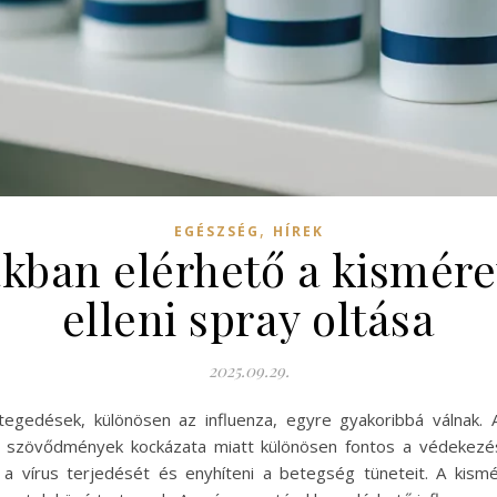
,
EGÉSZSÉG
HÍREK
kban elérhető a kismére
elleni spray oltása
2025.09.29.
egedések, különösen az influenza, egyre gyakoribbá válnak. 
a szövődmények kockázata miatt különösen fontos a védekezé
 a vírus terjedését és enyhíteni a betegség tüneteit. A kism