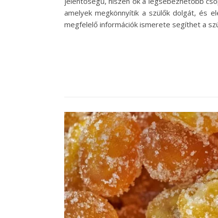
jelentőségű, hiszen ők a legsebezhetőbb csop
amelyek megkönnyítik a szülők dolgát, és el
megfelelő információk ismerete segíthet a sz