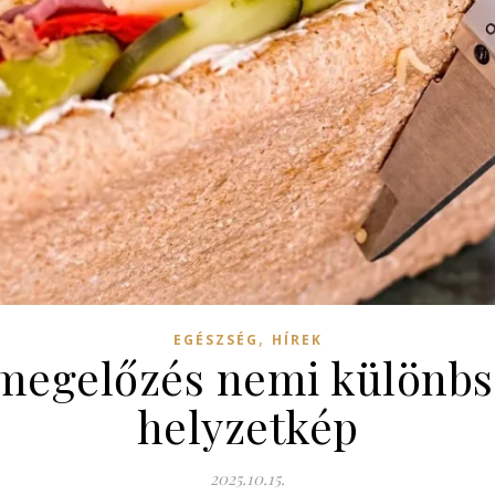
,
EGÉSZSÉG
HÍREK
 megelőzés nemi különbs
helyzetkép
2025.10.15.