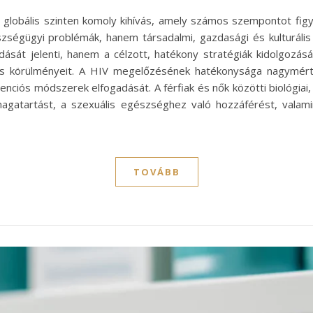
globális szinten komoly kihívás, amely számos szempontot fig
égügyi problémák, hanem társadalmi, gazdasági és kulturális 
dását jelenti, hanem a célzott, hatékony stratégiák kidolgozás
 és körülményeit. A HIV megelőzésének hatékonysága nagymér
enciós módszerek elfogadását. A férfiak és nők közötti biológiai
magatartást, a szexuális egészséghez való hozzáférést, vala
TOVÁBB