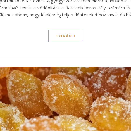
ortok közé tartoznak. A gyógyszertárakban elérhető influenza ell
érhetővé teszik a védőoltást a fiatalabb korosztály számára is.
ülőknek abban, hogy felelősségteljes döntéseket hozzanak, és bi
TOVÁBB