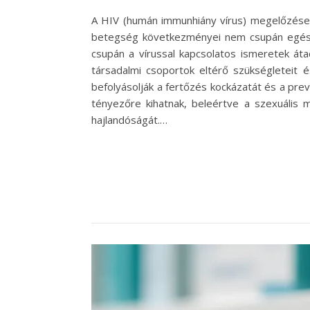
A HIV (humán immunhiány vírus) megelőzése 
betegség következményei nem csupán egészs
csupán a vírussal kapcsolatos ismeretek áta
társadalmi csoportok eltérő szükségleteit
befolyásolják a fertőzés kockázatát és a prev
tényezőre kihatnak, beleértve a szexuális 
hajlandóságát.…