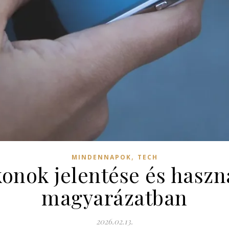
,
MINDENNAPOK
TECH
konok jelentése és haszn
magyarázatban
2026.02.13.