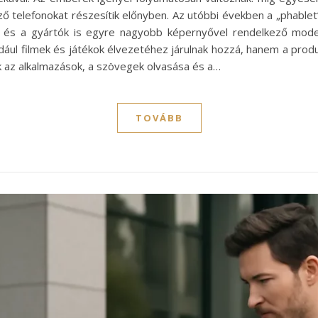
ző telefonokat részesítik előnyben. Az utóbbi években a „phablet
t, és a gyártók is egyre nagyobb képernyővel rendelkező mode
dául filmek és játékok élvezetéhez járulnak hozzá, hanem a prod
 az alkalmazások, a szövegek olvasása és a…
TOVÁBB