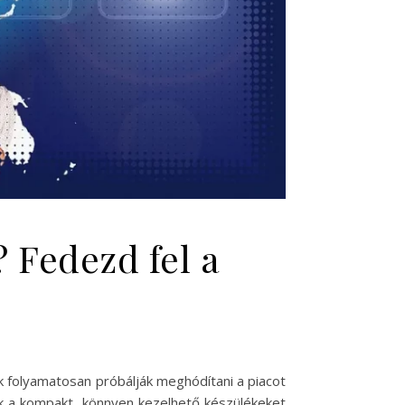
? Fedezd fel a
ók folyamatosan próbálják meghódítani a piacot
k a kompakt, könnyen kezelhető készülékeket