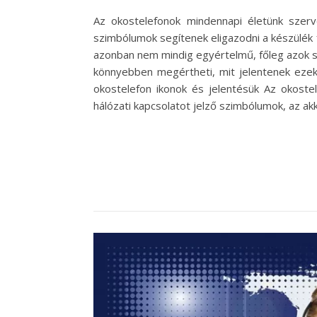
Az okostelefonok mindennapi életünk szer
szimbólumok segítenek eligazodni a készülék f
azonban nem mindig egyértelmű, főleg azok sz
könnyebben megértheti, mit jelentenek ezek
okostelefon ikonok és jelentésük Az okostel
hálózati kapcsolatot jelző szimbólumok, az akk