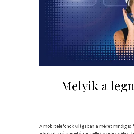
Melyik a legn
A mobiltelefonok világában a méret mindig is 
a különböző méretű modellek széles választ