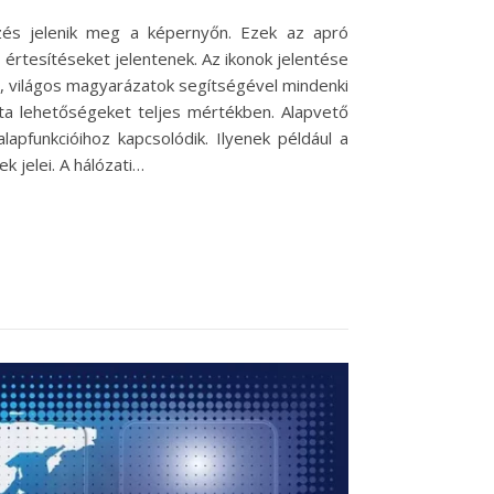
zés jelenik meg a képernyőn. Ezek az apró
 értesítéseket jelentenek. Az ikonok jelentése
ű, világos magyarázatok segítségével mindenki
ta lehetőségeket teljes mértékben. Alapvető
apfunkcióihoz kapcsolódik. Ilyenek például a
k jelei. A hálózati…