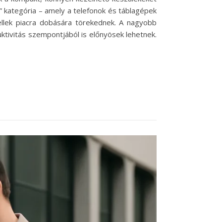
” kategória – amely a telefonok és táblagépek
llek piacra dobására törekednek. A nagyobb
uktivitás szempontjából is előnyösek lehetnek.