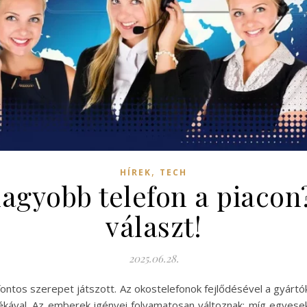
,
HÍREK
TECH
agyobb telefon a piacon
választ!
2025.06.28.
fontos szerepet játszott. Az okostelefonok fejlődésével a gyárt
ékával. Az emberek igényei folyamatosan változnak: míg egyese