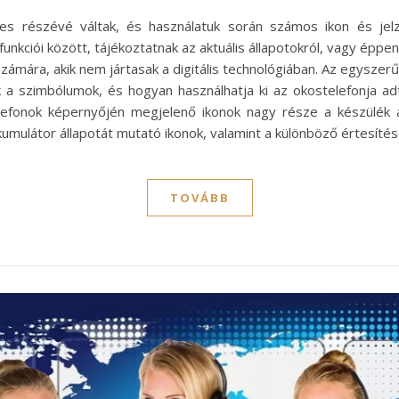
ves részévé váltak, és használatuk során számos ikon és jel
unkciói között, tájékoztatnak az aktuális állapotokról, vagy éppen
ámára, akik nem jártasak a digitális technológiában. Az egyszer
 a szimbólumok, és hogyan használhatja ki az okostelefonja ad
efonok képernyőjén megjelenő ikonok nagy része a készülék al
umulátor állapotát mutató ikonok, valamint a különböző értesítése
TOVÁBB