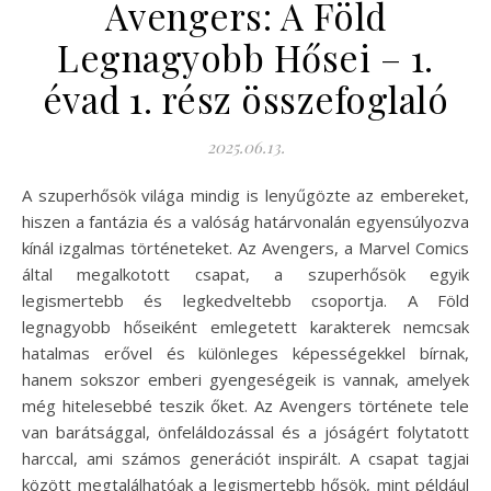
Avengers: A Föld
Legnagyobb Hősei – 1.
évad 1. rész összefoglaló
2025.06.13.
A szuperhősök világa mindig is lenyűgözte az embereket,
hiszen a fantázia és a valóság határvonalán egyensúlyozva
kínál izgalmas történeteket. Az Avengers, a Marvel Comics
által megalkotott csapat, a szuperhősök egyik
legismertebb és legkedveltebb csoportja. A Föld
legnagyobb hőseiként emlegetett karakterek nemcsak
hatalmas erővel és különleges képességekkel bírnak,
hanem sokszor emberi gyengeségeik is vannak, amelyek
még hitelesebbé teszik őket. Az Avengers története tele
van barátsággal, önfeláldozással és a jóságért folytatott
harccal, ami számos generációt inspirált. A csapat tagjai
között megtalálhatóak a legismertebb hősök, mint például