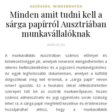
,
GAZDASÁG
MINDENNAPOK
Minden amit tudni kell a
sárga papírról Ausztriában
munkavállalóknak
2026.01.30.
A munkavállalás Ausztriában számos előnnyel és
kötelezettséggel jár, amelyek ismerete elengedhetetlen a
sikeres beilleszkedéshez és a jogszerű munkavégzéshez.
Az egyik legfontosabb dokumentum, amelyet a külföldi
dolgozóknak meg kell érteniük, a „sárga papír” néven
ismert igazolás. Ez a hivatalos okirat nélkülözhetetlen
szerepet tölt be az osztrák munkaerőpiacon, hiszen
számos adminisztratív és jogi ügyintézés során szükség
lehet rá. A sárga papír megfelelő kezelése és értelmezése
hozzájárulhat ahhoz, hogy a munkavállalók