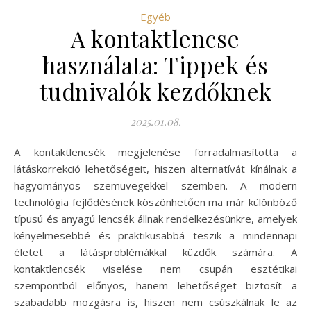
Egyéb
A kontaktlencse
használata: Tippek és
tudnivalók kezdőknek
2025.01.08.
A kontaktlencsék megjelenése forradalmasította a
látáskorrekció lehetőségeit, hiszen alternatívát kínálnak a
hagyományos szemüvegekkel szemben. A modern
technológia fejlődésének köszönhetően ma már különböző
típusú és anyagú lencsék állnak rendelkezésünkre, amelyek
kényelmesebbé és praktikusabbá teszik a mindennapi
életet a látásproblémákkal küzdők számára. A
kontaktlencsék viselése nem csupán esztétikai
szempontból előnyös, hanem lehetőséget biztosít a
szabadabb mozgásra is, hiszen nem csúszkálnak le az