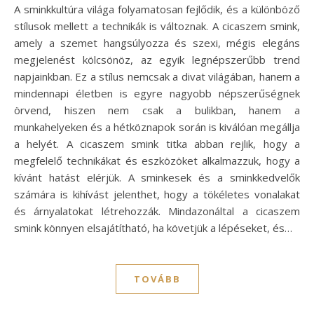
A sminkkultúra világa folyamatosan fejlődik, és a különböző
stílusok mellett a technikák is változnak. A cicaszem smink,
amely a szemet hangsúlyozza és szexi, mégis elegáns
megjelenést kölcsönöz, az egyik legnépszerűbb trend
napjainkban. Ez a stílus nemcsak a divat világában, hanem a
mindennapi életben is egyre nagyobb népszerűségnek
örvend, hiszen nem csak a bulikban, hanem a
munkahelyeken és a hétköznapok során is kiválóan megállja
a helyét. A cicaszem smink titka abban rejlik, hogy a
megfelelő technikákat és eszközöket alkalmazzuk, hogy a
kívánt hatást elérjük. A sminkesek és a sminkkedvelők
számára is kihívást jelenthet, hogy a tökéletes vonalakat
és árnyalatokat létrehozzák. Mindazonáltal a cicaszem
smink könnyen elsajátítható, ha követjük a lépéseket, és…
TOVÁBB