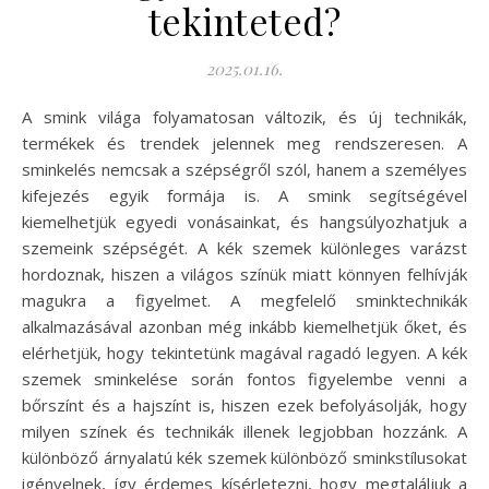
tekinteted?
2025.01.16.
A smink világa folyamatosan változik, és új technikák,
termékek és trendek jelennek meg rendszeresen. A
sminkelés nemcsak a szépségről szól, hanem a személyes
kifejezés egyik formája is. A smink segítségével
kiemelhetjük egyedi vonásainkat, és hangsúlyozhatjuk a
szemeink szépségét. A kék szemek különleges varázst
hordoznak, hiszen a világos színük miatt könnyen felhívják
magukra a figyelmet. A megfelelő sminktechnikák
alkalmazásával azonban még inkább kiemelhetjük őket, és
elérhetjük, hogy tekintetünk magával ragadó legyen. A kék
szemek sminkelése során fontos figyelembe venni a
bőrszínt és a hajszínt is, hiszen ezek befolyásolják, hogy
milyen színek és technikák illenek legjobban hozzánk. A
különböző árnyalatú kék szemek különböző sminkstílusokat
igényelnek, így érdemes kísérletezni, hogy megtaláljuk a