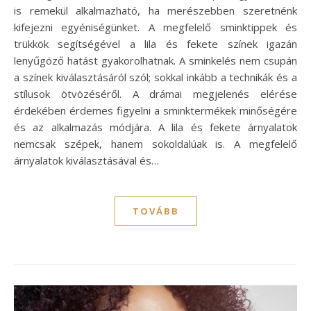
is remekül alkalmazható, ha merészebben szeretnénk
kifejezni egyéniségünket. A megfelelő sminktippek és
trükkök segítségével a lila és fekete színek igazán
lenyűgöző hatást gyakorolhatnak. A sminkelés nem csupán
a színek kiválasztásáról szól; sokkal inkább a technikák és a
stílusok ötvözéséről. A drámai megjelenés elérése
érdekében érdemes figyelni a sminktermékek minőségére
és az alkalmazás módjára. A lila és fekete árnyalatok
nemcsak szépek, hanem sokoldalúak is. A megfelelő
árnyalatok kiválasztásával és…
TOVÁBB