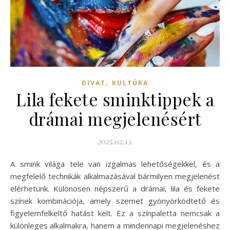
,
DIVAT
KULTÚRA
Lila fekete sminktippek a
drámai megjelenésért
2025.02.13.
A smink világa tele van izgalmas lehetőségekkel, és a
megfelelő technikák alkalmazásával bármilyen megjelenést
elérhetünk. Különösen népszerű a drámai, lila és fekete
színek kombinációja, amely szemet gyönyörködtető és
figyelemfelkeltő hatást kelt. Ez a színpaletta nemcsak a
különleges alkalmakra, hanem a mindennapi megjelenéshez