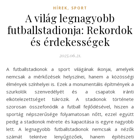
,
HÍREK
SPORT
A világ legnagyobb
futballstadionja: Rekordok
és érdekességek
2025.06.21.
A futballstadionok a sport világának ikonjai, amelyek
nemcsak a mérkőzések helyszínei, hanem a közösségi
élmények színhelyei is. Ezek a monumentális építmények a
szurkolók szenvedélyét és a csapatok iránti
elkötelezettséget tükrözik. A stadionok története
szorosan összefonódik a futball fejlődésével, hiszen a
sportág népszerűsége folyamatosan nőtt, ezzel együtt
pedig a stadionok mérete és kapacitása is egyre nagyobb
lett. A legnagyobb futballstadionok nemcsak a nézők
számát tekintve lenyűgözőek, hanem építészeti