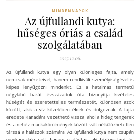
MINDENNAPOK
Az újfullandi kutya:
hűséges óriás a család
szolgálatában
2025.12.08.
Az újfullandi kutya egy olyan különleges fajta, amely
nemcsak méreteivel, hanem rendkívüli személyiségével is
képes lenyűgözni mindenkit. Ez a hatalmas termetű
négylábú barát évszázadok óta bizonyítja kivételes
hűségét és szeretetteljes természetét, különösen azok
között, akik a víz közelében élnek és dolgoznak. A fajta
eredete Kanadára vezethető vissza, ahol a hideg tengerek
és a nehéz munkakörülmények között vált nélkülözhetetlen
társsá a halászok számára. Az újfullandi kutya nem csupán
munkaeszköz volt, hanem családtag, aki biztonságot és