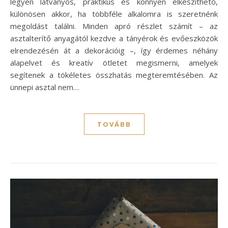
legyen látványos, praktikus és könnyen elkészíthető,
különösen akkor, ha többféle alkalomra is szeretnénk
megoldást találni. Minden apró részlet számít – az
asztalterítő anyagától kezdve a tányérok és evőeszközök
elrendezésén át a dekorációig –, így érdemes néhány
alapelvet és kreatív ötletet megismerni, amelyek
segítenek a tökéletes összhatás megteremtésében. Az
ünnepi asztal nem…
TOVÁBB