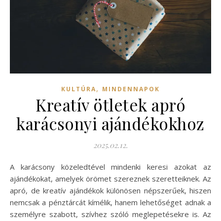
,
KULTÚRA
MINDENNAPOK
Kreatív ötletek apró
karácsonyi ajándékokhoz
2025.02.12.
A karácsony közeledtével mindenki keresi azokat az
ajándékokat, amelyek örömet szereznek szeretteiknek. Az
apró, de kreatív ajándékok különösen népszerűek, hiszen
nemcsak a pénztárcát kímélik, hanem lehetőséget adnak a
személyre szabott, szívhez szóló meglepetésekre is. Az