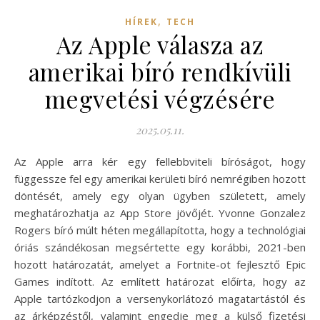
,
HÍREK
TECH
Az Apple válasza az
amerikai bíró rendkívüli
megvetési végzésére
2025.05.11.
Az Apple arra kér egy fellebbviteli bíróságot, hogy
függessze fel egy amerikai kerületi bíró nemrégiben hozott
döntését, amely egy olyan ügyben született, amely
meghatározhatja az App Store jövőjét. Yvonne Gonzalez
Rogers bíró múlt héten megállapította, hogy a technológiai
óriás szándékosan megsértette egy korábbi, 2021-ben
hozott határozatát, amelyet a Fortnite-ot fejlesztő Epic
Games indított. Az említett határozat előírta, hogy az
Apple tartózkodjon a versenykorlátozó magatartástól és
az árképzéstől, valamint engedje meg a külső fizetési