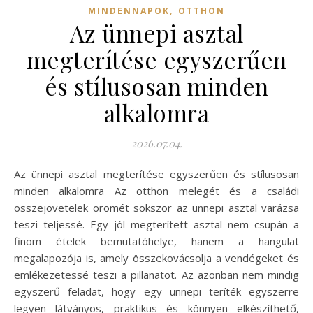
,
MINDENNAPOK
OTTHON
Az ünnepi asztal
megterítése egyszerűen
és stílusosan minden
alkalomra
2026.07.04.
Az ünnepi asztal megterítése egyszerűen és stílusosan
minden alkalomra Az otthon melegét és a családi
összejövetelek örömét sokszor az ünnepi asztal varázsa
teszi teljessé. Egy jól megterített asztal nem csupán a
finom ételek bemutatóhelye, hanem a hangulat
megalapozója is, amely összekovácsolja a vendégeket és
emlékezetessé teszi a pillanatot. Az azonban nem mindig
egyszerű feladat, hogy egy ünnepi teríték egyszerre
legyen látványos, praktikus és könnyen elkészíthető,