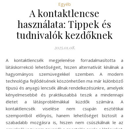
Egyéb
A kontaktlencse
használata: Tippek és
tudnivalók kezdőknek
2025.01.08.
A kontaktlencsék megjelenése forradalmasította a
látáskorrekció lehetőségeit, hiszen alternatívát kínálnak a
hagyományos szemüvegekkel szemben. A modern
technológia fejlődésének köszönhetően ma már különböző
típusú és anyagú lencsék állnak rendelkezésünkre, amelyek
kényelmesebbé és praktikusabbá teszik a mindennapi
életet a látásproblémákkal küzdők számára. A
kontaktlencsék viselése nem csupán esztétikai
szempontból előnyös, hanem lehetőséget biztosít a
szabadabb mozgásra is, hiszen nem csúszkálnak le az