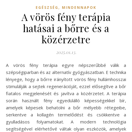
,
EGÉSZSÉG
MINDENNAPOK
A vörös fény terápia
hatásai a bőrre és a
közérzetre
2025.01.13.
A vörös fény terápia egyre népszerűbbé válik a
szépségiparban és az alternatív gyógyászatban. E technika
lényege, hogy a bőrre irányított vörös fény hullámhosszai
stimulálják a sejtek regenerációját, ezzel elősegítve a bőr
fiatalos megjelenését és javítva a közérzetet. A terápia
során használt fény egyedülálló képességekkel bír,
amelyek képesek behatolni a bőr mélyebb rétegeibe,
serkentve a kollagén termelődést és csökkentve a
gyulladásos folyamatokat. A modern technológia
segítségével elérhetővé váltak olyan eszközök, amelyek