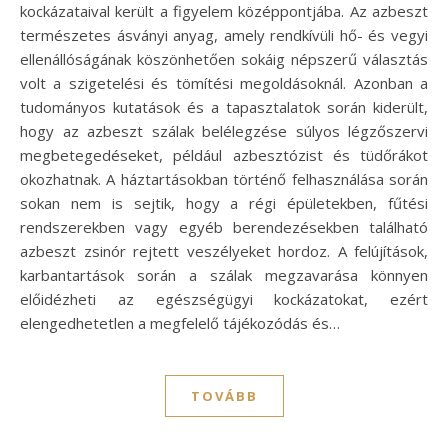
kockázataival került a figyelem középpontjába. Az azbeszt
természetes ásványi anyag, amely rendkívüli hő- és vegyi
ellenállóságának köszönhetően sokáig népszerű választás
volt a szigetelési és tömítési megoldásoknál. Azonban a
tudományos kutatások és a tapasztalatok során kiderült,
hogy az azbeszt szálak belélegzése súlyos légzőszervi
megbetegedéseket, például azbesztózist és tüdőrákot
okozhatnak. A háztartásokban történő felhasználása során
sokan nem is sejtik, hogy a régi épületekben, fűtési
rendszerekben vagy egyéb berendezésekben található
azbeszt zsinór rejtett veszélyeket hordoz. A felújítások,
karbantartások során a szálak megzavarása könnyen
előidézheti az egészségügyi kockázatokat, ezért
elengedhetetlen a megfelelő tájékozódás és…
TOVÁBB