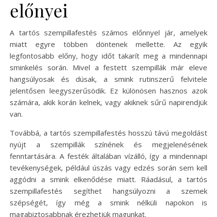
előnyei
A tartós szempillafestés számos előnnyel jár, amelyek
miatt egyre többen döntenek mellette. Az egyik
legfontosabb előny, hogy időt takarít meg a mindennapi
sminkelés során. Mivel a festett szempillák már eleve
hangsúlyosak és dúsak, a smink rutinszerű felvitele
jelentősen leegyszerűsödik. Ez különösen hasznos azok
számára, akik korán kelnek, vagy akiknek sűrű napirendjük
van.
Továbbá, a tartós szempillafestés hosszú távú megoldást
nyújt a szempillák színének és megjelenésének
fenntartására. A festék általában vízálló, így a mindennapi
tevékenységek, például úszás vagy edzés során sem kell
aggódni a smink elkenődése miatt. Ráadásul, a tartós
szempillafestés segíthet hangsúlyozni a szemek
szépségét, így még a smink nélküli napokon is
magabiztosabbnak érezhetjük magunkat.