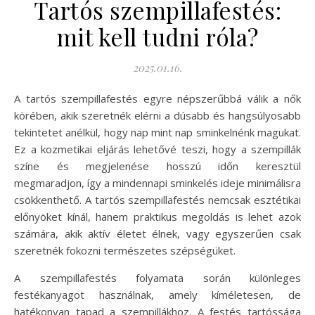
Tartós szempillafestés:
mit kell tudni róla?
2025.01.16.
A tartós szempillafestés egyre népszerűbbá válik a nők
körében, akik szeretnék elérni a dúsabb és hangsúlyosabb
tekintetet anélkül, hogy nap mint nap sminkelnénk magukat.
Ez a kozmetikai eljárás lehetővé teszi, hogy a szempillák
színe és megjelenése hosszú időn keresztül
megmaradjon, így a mindennapi sminkelés ideje minimálisra
csökkenthető. A tartós szempillafestés nemcsak esztétikai
előnyöket kínál, hanem praktikus megoldás is lehet azok
számára, akik aktív életet élnek, vagy egyszerűen csak
szeretnék fokozni természetes szépségüket.
A szempillafestés folyamata során különleges
festékanyagot használnak, amely kíméletesen, de
hatékonyan tapad a szempillákhoz. A festés tartóssága