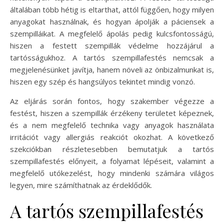
általában több hétig is eltarthat, attól függően, hogy milyen
anyagokat használnak, és hogyan ápolják a páciensek a
szempilláikat. A megfelelő ápolás pedig kulcsfontosságú,
hiszen a festett szempillák védelme hozzájárul a
tartósságukhoz. A tartós szempillafestés nemcsak a
megjelenésünket javítja, hanem növeli az önbizalmunkat is,
hiszen egy szép és hangsúlyos tekintet mindig vonzó.
Az eljárás során fontos, hogy szakember végezze a
festést, hiszen a szempillák érzékeny területet képeznek,
és a nem megfelelő technika vagy anyagok használata
irritációt vagy allergiás reakciót okozhat. A következő
szekciókban részletesebben bemutatjuk a tartós
szempillafestés előnyeit, a folyamat lépéseit, valamint a
megfelelő utókezelést, hogy mindenki számára világos
legyen, mire számíthatnak az érdeklődők.
A tartós szempillafestés