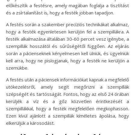
előkészítik a festésre, amely magában foglalja a tisztítást
és a zsírtalanítást is, hogy a festék jobban tapadjon.
A festés során a szakember precíziós technikákat alkalmaz,
hogy a festék egyenletesen kerüljön fel a szempillákra. A
festék alkalmazása általában 30-60 percet vesz igénybe, a
szempillák hosszától és sűrűségétől függően. Az eljárás
során a pácienseknek kényelmesen kell ülniük, és ügyelniük
kell arra, hogy ne pislogjanak, hogy a festék ne kerüljön a
szemükbe.
A festés után a páciensek információkat kapnak a megfelelő
utókezelésről, amely segít megőrizni a szempillák
szépségét és tartósságát. Fontos, hogy az első 24 órában
kerüljék a víz és a gőz közvetlen érintkezését a
szempillákkal, hogy a festék megfelelően megkophasson.
Ezen kívül ajánlott a szempillák kíméletes ápolása, hogy
elkerüljük a károsodást.