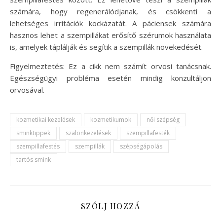
számára, hogy regenerálódjanak, és csökkenti a
lehetséges irritációk kockázatát. A páciensek számára
hasznos lehet a szempillákat erősítő szérumok használata
is, amelyek táplálják és segítik a szempillák növekedését.
Figyelmeztetés: Ez a cikk nem számít orvosi tanácsnak.
Egészségügyi probléma esetén mindig konzultáljon
orvosával.
kozmetikai kezelések
kozmetikumok
női szépség
sminktippek
szalonkezelések
szempillafesték
szempillafestés
szempillák
szépségápolás
tartós smink
SZÓLJ HOZZÁ