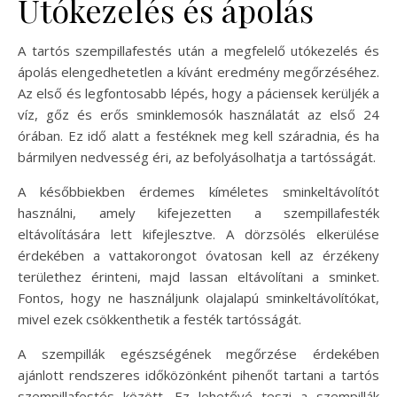
Utókezelés és ápolás
A tartós szempillafestés után a megfelelő utókezelés és
ápolás elengedhetetlen a kívánt eredmény megőrzéséhez.
Az első és legfontosabb lépés, hogy a páciensek kerüljék a
víz, gőz és erős sminklemosók használatát az első 24
órában. Ez idő alatt a festéknek meg kell száradnia, és ha
bármilyen nedvesség éri, az befolyásolhatja a tartósságát.
A későbbiekben érdemes kíméletes sminkeltávolítót
használni, amely kifejezetten a szempillafesték
eltávolítására lett kifejlesztve. A dörzsölés elkerülése
érdekében a vattakorongot óvatosan kell az érzékeny
területhez érinteni, majd lassan eltávolítani a sminket.
Fontos, hogy ne használjunk olajalapú sminkeltávolítókat,
mivel ezek csökkenthetik a festék tartósságát.
A szempillák egészségének megőrzése érdekében
ajánlott rendszeres időközönként pihenőt tartani a tartós
szempillafestés között. Ez lehetővé teszi a szempillák