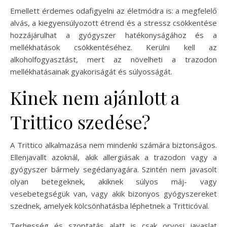
Emellett érdemes odafigyelni az életmódra is: a megfelelő
alvás, a kiegyensúlyozott étrend és a stressz csökkentése
hozzájárulhat a gyógyszer hatékonyságához és a
mellékhatások csökkentéséhez. Kerülni kell az
alkoholfogyasztást, mert az növelheti a trazodon
mellékhatásainak gyakoriságát és súlyosságát.
Kinek nem ajánlott a
Trittico szedése?
A Trittico alkalmazása nem mindenki számára biztonságos.
Ellenjavallt azoknál, akik allergiásak a trazodon vagy a
gyógyszer bármely segédanyagára. Szintén nem javasolt
olyan betegeknek, akiknek súlyos máj- vagy
vesebetegségük van, vagy akik bizonyos gyógyszereket
szednek, amelyek kölcsönhatásba léphetnek a Tritticóval.
Terhesség és szoptatás alatt is csak orvosi javaslat