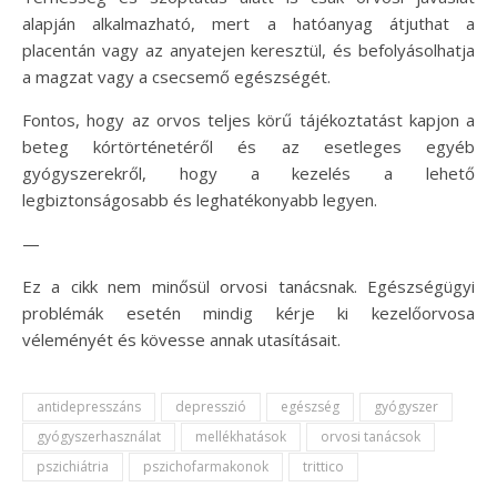
alapján alkalmazható, mert a hatóanyag átjuthat a
placentán vagy az anyatejen keresztül, és befolyásolhatja
a magzat vagy a csecsemő egészségét.
Fontos, hogy az orvos teljes körű tájékoztatást kapjon a
beteg kórtörténetéről és az esetleges egyéb
gyógyszerekről, hogy a kezelés a lehető
legbiztonságosabb és leghatékonyabb legyen.
—
Ez a cikk nem minősül orvosi tanácsnak. Egészségügyi
problémák esetén mindig kérje ki kezelőorvosa
véleményét és kövesse annak utasításait.
antidepresszáns
depresszió
egészség
gyógyszer
gyógyszerhasználat
mellékhatások
orvosi tanácsok
pszichiátria
pszichofarmakonok
trittico