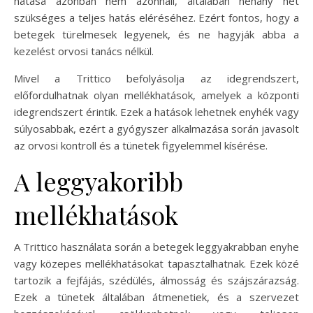
hatása azonban nem azonnali, általában néhány hét
szükséges a teljes hatás eléréséhez. Ezért fontos, hogy a
betegek türelmesek legyenek, és ne hagyják abba a
kezelést orvosi tanács nélkül.
Mivel a Trittico befolyásolja az idegrendszert,
előfordulhatnak olyan mellékhatások, amelyek a központi
idegrendszert érintik. Ezek a hatások lehetnek enyhék vagy
súlyosabbak, ezért a gyógyszer alkalmazása során javasolt
az orvosi kontroll és a tünetek figyelemmel kísérése.
A leggyakoribb
mellékhatások
A Trittico használata során a betegek leggyakrabban enyhe
vagy közepes mellékhatásokat tapasztalhatnak. Ezek közé
tartozik a fejfájás, szédülés, álmosság és szájszárazság.
Ezek a tünetek általában átmenetiek, és a szervezet