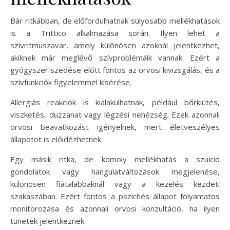
Bár ritkábban, de előfordulhatnak súlyosabb mellékhatások
is a Trittico alkalmazása során. Ilyen lehet a
szívritmuszavar, amely különösen azoknál jelentkezhet,
akiknek már meglévő szívproblémáik vannak. Ezért a
gyógyszer szedése előtt fontos az orvosi kivizsgálás, és a
szívfunkciók figyelemmel kísérése.
Allergiás reakciók is kialakulhatnak, például bőrkiütés,
viszketés, duzzanat vagy légzési nehézség. Ezek azonnali
orvosi beavatkozást igényelnek, mert életveszélyes
állapotot is előidézhetnek.
Egy másik ritka, de komoly mellékhatás a szuicid
gondolatok vagy hangulatváltozások megjelenése,
különösen fiatalabbaknál vagy a kezelés kezdeti
szakaszában. Ezért fontos a pszichés állapot folyamatos
monitorozása és azonnali orvosi konzultáció, ha ilyen
tünetek jelentkeznek.