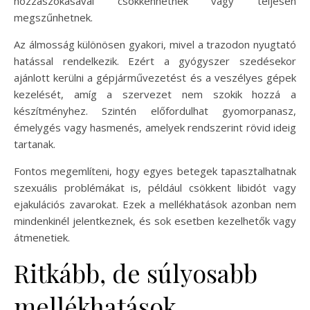
hozzászokásával csökkenhetnek vagy teljesen
megszűnhetnek.
Az álmosság különösen gyakori, mivel a trazodon nyugtató
hatással rendelkezik. Ezért a gyógyszer szedésekor
ajánlott kerülni a gépjárművezetést és a veszélyes gépek
kezelését, amíg a szervezet nem szokik hozzá a
készítményhez. Szintén előfordulhat gyomorpanasz,
émelygés vagy hasmenés, amelyek rendszerint rövid ideig
tartanak.
Fontos megemlíteni, hogy egyes betegek tapasztalhatnak
szexuális problémákat is, például csökkent libidót vagy
ejakulációs zavarokat. Ezek a mellékhatások azonban nem
mindenkinél jelentkeznek, és sok esetben kezelhetők vagy
átmenetiek.
Ritkább, de súlyosabb
mellékhatások