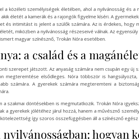
al el a közéleti személyiségek életében, ahol a nyilvánosság és
kik életét a kamerák és a rajongók figyelme kíséri. A gyermekek
t és intimitást is jelent a szülők számára. Az is érdekes, hogy 
letét, miközben a nyilvánosság részeseivé válnak. Az egyensúl
 ismert magyar színésznő, Trokán Nóra esetében.
nya: a család és a magánéle
ponti szerepet játszott. Az anyaság számára nem csupán egy új 
on megteremtése elsődleges. Nóra többször is hangsúlyozta,
tosabb számára. A gyerekek számára megteremteni a biztonsá
mára.
 a szakmai döntésekben is megmutatkozik. Trokán Nóra igyekszi
csak a gyerekek jólétéhez járul hozzá, hanem a művésznő szemé
elkötelezettség így szoros összefüggésben áll a színésznő egész é
a nyilvánosságban: hogyan k