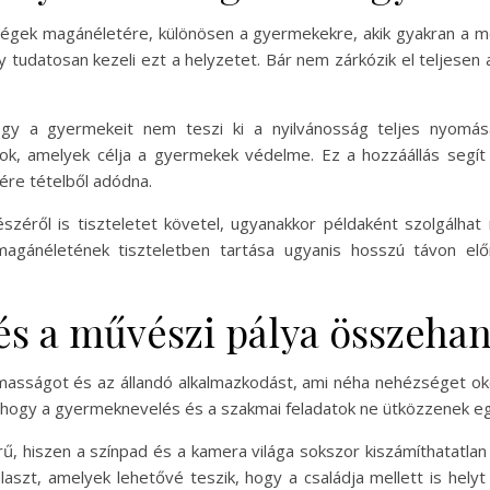
sségek magánéletére, különösen a gyermekekre, akik gyakran a 
tudatosan kezeli ezt a helyzetet. Bár nem zárkózik el teljesen
ogy a gyermekeit nem teszi ki a nyilvánosság teljes nyomás
tok, amelyek célja a gyermekek védelme. Ez a hozzáállás segít 
ére tételből adódna.
zéről is tiszteletet követel, ugyanakkor példaként szolgálhat
agánéletének tiszteletben tartása ugyanis hosszú távon el
s a művészi pálya összeha
lmasságot és az állandó alkalmazkodást, ami néha nehézséget ok
, hogy a gyermeknevelés és a szakmai feladatok ne ütközzenek e
hiszen a színpad és a kamera világa sokszor kiszámíthatatlan
laszt, amelyek lehetővé teszik, hogy a családja mellett is hel