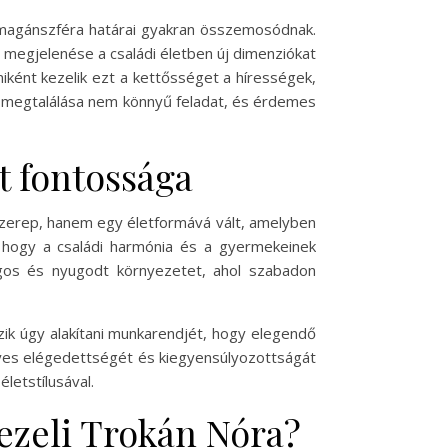
 a magánszféra határai gyakran összemosódnak.
 megjelenése a családi életben új dimenziókat
miként kezelik ezt a kettősséget a hírességek,
y megtalálása nem könnyű feladat, és érdemes
t fontossága
szerep, hanem egy életformává vált, amelyben
 hogy a családi harmónia és a gyermekeinek
gos és nyugodt környezetet, ahol szabadon
k úgy alakítani munkarendjét, hogy elegendő
lyes elégedettségét és kiegyensúlyozottságát
letstílusával.
ezeli Trokán Nóra?