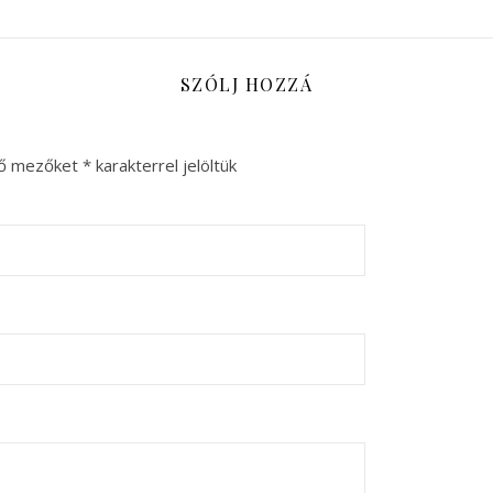
SZÓLJ HOZZÁ
ző mezőket
*
karakterrel jelöltük