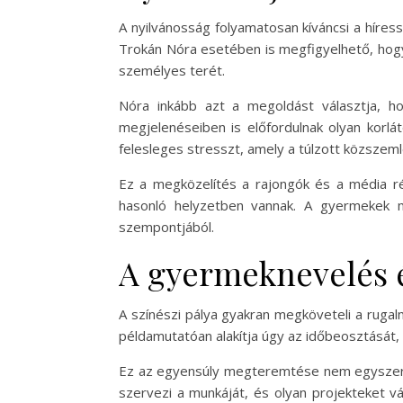
A nyilvánosság folyamatosan kíváncsi a híre
Trokán Nóra esetében is megfigyelhető, hogy 
személyes terét.
Nóra inkább azt a megoldást választja, h
megjelenéseiben is előfordulnak olyan korlá
felesleges stresszt, amely a túlzott közszeml
Ez a megközelítés a rajongók és a média rés
hasonló helyzetben vannak. A gyermekek m
szempontjából.
A gyermeknevelés é
A színészi pálya gyakran megköveteli a ruga
példamutatóan alakítja úgy az időbeosztását
Ez az egyensúly megteremtése nem egyszerű, 
szervezi a munkáját, és olyan projekteket vá