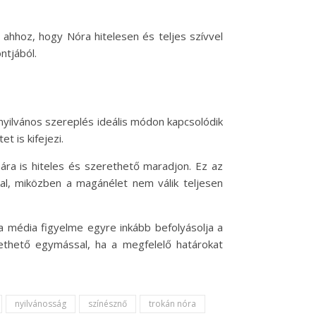
ahhoz, hogy Nóra hitelesen és teljes szívvel
ntjából.
yilvános szereplés ideális módon kapcsolódik
 is kifejezi.
ára is hiteles és szerethető maradjon. Ez az
al, miközben a magánélet nem válik teljesen
a média figyelme egyre inkább befolyásolja a
ethető egymással, ha a megfelelő határokat
nyilvánosság
színésznő
trokán nóra