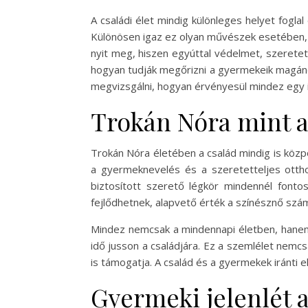
A családi élet mindig különleges helyet fogl
Különösen igaz ez olyan művészek esetében, a
nyit meg, hiszen egyúttal védelmet, szeretete
hogyan tudják megőrizni a gyermekeik magáné
megvizsgálni, hogyan érvényesül mindez egy
Trokán Nóra mint a
Trokán Nóra életében a család mindig is köz
a gyermeknevelés és a szeretetteljes otth
biztosított szerető légkör mindennél fon
fejlődhetnek, alapvető érték a színésznő szá
Mindez nemcsak a mindennapi életben, hanem
idő jusson a családjára. Ez a szemlélet nem
is támogatja. A család és a gyermekek iránti 
Gyermeki jelenlét 