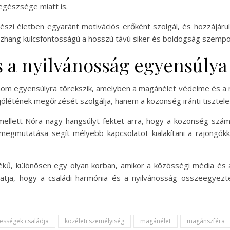
egészsége miatt is.
zi életben egyaránt motivációs erőként szolgál, és hozzájárul 
összhang kulcsfontosságú a hosszú távú siker és boldogság szempo
s a nyilvánosság egyensúlya
nom egyensúlyra törekszik, amelyben a magánélet védelme és a n
létének megőrzését szolgálja, hanem a közönség iránti tiszteletet
ellett Nóra nagy hangsúlyt fektet arra, hogy a közönség szám
megmutatása segít mélyebb kapcsolatot kialakítani a rajongókk
tékű, különösen egy olyan korban, amikor a közösségi média és 
atja, hogy a családi harmónia és a nyilvánosság összeegyezt
rességek családja
közéleti személyiség
magánélet
magánszféra