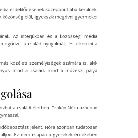
média érdeklődésének középpontjába kerülnek.
 a közönség elől, igyekszik megóvni gyermekei
ának. Az interjúkban és a közösségi média
megőrizni a család nyugalmát, és elkerülni a
 más közéleti személyiségek számára is, akik
őnyös mind a család, mind a művészi pálya
ngolása
ozhat a családi életben. Trokán Nóra azonban
gymással.
 időbeosztást jelent. Nóra azonban tudatosan
yt álljon. Ez nem csupán a gyerekek érdekében