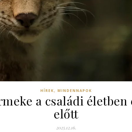
,
HÍREK
MINDENNAPOK
meke a családi életben 
előtt
2025.12.16.