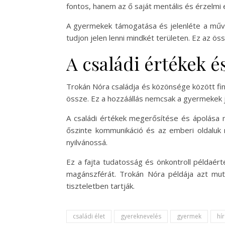
fontos, hanem az ő saját mentális és érzelmi 
A gyermekek támogatása és jelenléte a művés
tudjon jelen lenni mindkét területen. Ez az 
A családi értékek é
Trokán Nóra családja és közönsége között fi
össze. Ez a hozzáállás nemcsak a gyermekek jó
A családi értékek megerősítése és ápolása m
őszinte kommunikáció és az emberi oldaluk 
nyilvánossá.
Ez a fajta tudatosság és önkontroll példaér
magánszférát. Trokán Nóra példája azt mut
tiszteletben tartják.
családi élet
gyereknevelés
gyermek
hí