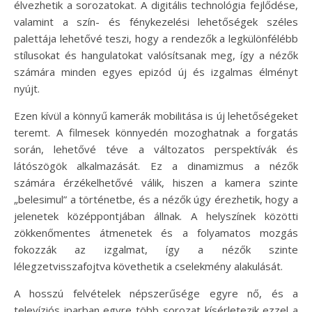
élvezhetik a sorozatokat. A digitális technológia fejlődése,
valamint a szín- és fénykezelési lehetőségek széles
palettája lehetővé teszi, hogy a rendezők a legkülönfélébb
stílusokat és hangulatokat valósítsanak meg, így a nézők
számára minden egyes epizód új és izgalmas élményt
nyújt.
Ezen kívül a könnyű kamerák mobilitása is új lehetőségeket
teremt. A filmesek könnyedén mozoghatnak a forgatás
során, lehetővé téve a változatos perspektívák és
látószögök alkalmazását. Ez a dinamizmus a nézők
számára érzékelhetővé válik, hiszen a kamera szinte
„belesimul” a történetbe, és a nézők úgy érezhetik, hogy a
jelenetek középpontjában állnak. A helyszínek közötti
zökkenőmentes átmenetek és a folyamatos mozgás
fokozzák az izgalmat, így a nézők szinte
lélegzetvisszafojtva követhetik a cselekmény alakulását.
A hosszú felvételek népszerűsége egyre nő, és a
televíziós iparban egyre több sorozat kísérletezik ezzel a