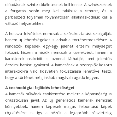
előadásnak szinte tökéletesnek kell lennie. A színészeknek
a forgatás során meg kell találniuk a ritmust, és a
párbeszéd folyamán folyamatosan alkalmazkodniuk kell a
változó helyzetekhez.
A hosszú felvételek nemcsak a szórakoztatást szolgálják,
hanem új lehetőségeket is adnak a történetmesélésre. A
rendezők képesek egy-egy jelenet érzelmi mélységét
fokozni, hiszen a nézők nemcsak a cselekvést, hanem a
karakterek reakcióit is azonnal láthatják, ami jelentős
érzelmi hatást gyakorol. A kamerának a szereplők közötti
interakciókra való közvetlen fókuszálása lehetővé teszi,
hogy a történet még inkább magával ragadó legyen.
A technológiai fejlődés lehetőségei
A kamerák súlyának csökkentése mellett a képminőség is
drasztikusan javul. Az új generációs kamerák nemcsak
könnyebbek, hanem képesek magas felbontású képek
rögzítésére is, így a nézők a legapróbb részletekig