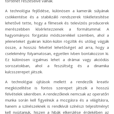
történet részeseivé válnak.
A technológia fejlődése, különösen a kamerák súlyának
csökkentése és a stabilizáló rendszerek tökéletesítése
lehetővé tette, hogy a filmesek és televíziós producerek
merészebben kísérletezzenek a formátummal. A
hagyományos forgatási módszerekkel szemben, ahol a
jeleneteket gyakran külön-külön rögzítik és utólag vágják
össze, a hosszú felvétel lehetőséget ad arra, hogy a
cselekmény folyamatosan, egyetlen ívben bontakozzon ki.
Ez különösen izgalmas lehet a drámai vagy akciódús
sorozatokban, ahol a feszültség és a dinamika
kulcsszerepet játszik.
A technológiai újítások mellett a rendezők kreatív
megközelítése is fontos szerepet játszik a hosszú
felvételek sikerében. A rendezőknek nemcsak az operatőri
munka során kell figyelniük a mozgásra és a világításra,
hanem a színészeknek is rendkívüli színészi teljesítményt
kell nyújtaniuk, hiszen a hibák elkerülése érdekében az