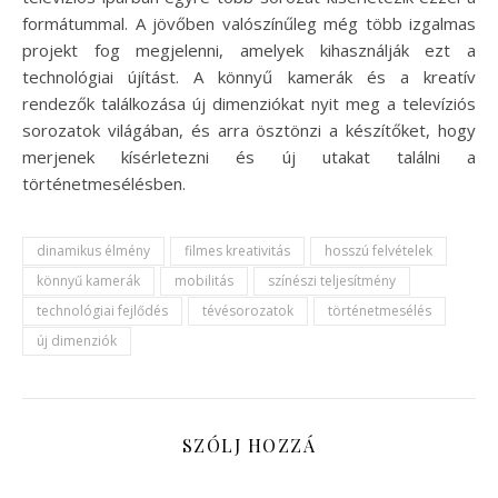
formátummal. A jövőben valószínűleg még több izgalmas
projekt fog megjelenni, amelyek kihasználják ezt a
technológiai újítást. A könnyű kamerák és a kreatív
rendezők találkozása új dimenziókat nyit meg a televíziós
sorozatok világában, és arra ösztönzi a készítőket, hogy
merjenek kísérletezni és új utakat találni a
történetmesélésben.
dinamikus élmény
filmes kreativitás
hosszú felvételek
könnyű kamerák
mobilitás
színészi teljesítmény
technológiai fejlődés
tévésorozatok
történetmesélés
új dimenziók
SZÓLJ HOZZÁ