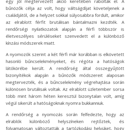
egy jól megtervezett akció keretében rabolták el. A
bűnözők célja az volt, hogy váltságdíjat követeljenek a
családjától, de a helyzet sokkal súlyosabbra fordult, amikor
az elrablott férfit brutálisan bántalmazni kezdték. A
rendőrségi nyilatkozatok alapján a férfi többször is
életveszélyes sérüléseket szenvedett el a különböző
kínzási módszerek miatt.
A nyomozók szerint a két férfi már korábban is elkövetett
hasonló bűncselekményeket, és régóta a hatóságok
látókörébe került. A rendőrség által összegyűjtött
bizonyítékok alapján a bűnözők módszereit alaposan
megtervezték, és a bűncselekmény végrehajtása során
különösen brutálisak voltak. Az elrablott üzletember sorsa
több mint három héten keresztül bizonytalan volt, amíg
végül sikerült a hatóságoknak nyomra bukkanniuk.
A rendőrség a nyomozás során felfedezte, hogy az
elrablók különböző helyszíneken rejtőztek, és
folyamatosan változtatták a tartózkodási helyüket, hogy