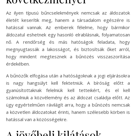
Az ilyen típusú bűncselekmények nemcsak az áldozatok
életét keserítik meg, hanem a társadalom egészére is
hatással vannak. Az emberek félelme, hogy bármikor
áldozatul eshetnek egy hasonló elrablásnak, folyamatosan
nő. A rendőrség és más hatóságok feladata, hogy
megnyugtassák a lakosságot, és biztosítsák őket arról,
hogy mindent megtesznek a bűnözés visszaszorítása
érdekében.
A bűnözők elfogása után a hatóságoknak a jogi eljárásokra
is nagy hangsúlyt kell fektetniük. A bíróság előtt a
gyanúsítottaknak felelniük kell tetteikért, és el kell
számolniuk a közvélemény és az áldozat családja előtt. Az
ügy egyértelműen rávilágít arra, hogy a bűnözés nemcsak
a közvetlen áldozatokat érinti, hanem szélesebb körben is
hatással van a közösségekre.
A jövőbeli kilátások