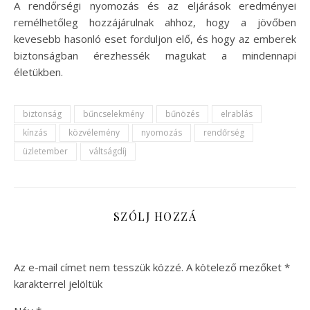
A rendőrségi nyomozás és az eljárások eredményei
remélhetőleg hozzájárulnak ahhoz, hogy a jövőben
kevesebb hasonló eset forduljon elő, és hogy az emberek
biztonságban érezhessék magukat a mindennapi
életükben.
biztonság
bűncselekmény
bűnözés
elrablás
kínzás
közvélemény
nyomozás
rendőrség
üzletember
váltságdíj
SZÓLJ HOZZÁ
Az e-mail címet nem tesszük közzé.
A kötelező mezőket
*
karakterrel jelöltük