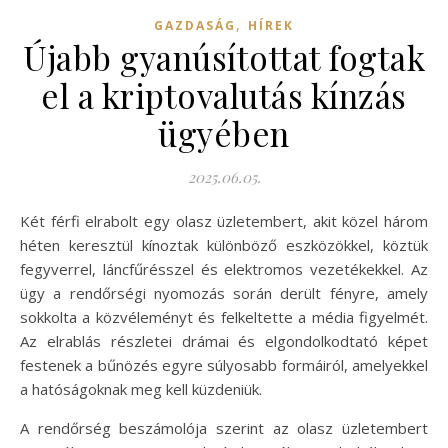
,
GAZDASÁG
HÍREK
Újabb gyanúsítottat fogtak
el a kriptovalutás kínzás
ügyében
2025.06.05.
Két férfi elrabolt egy olasz üzletembert, akit közel három
héten keresztül kínoztak különböző eszközökkel, köztük
fegyverrel, láncfűrésszel és elektromos vezetékekkel. Az
ügy a rendőrségi nyomozás során derült fényre, amely
sokkolta a közvéleményt és felkeltette a média figyelmét.
Az elrablás részletei drámai és elgondolkodtató képet
festenek a bűnözés egyre súlyosabb formáiról, amelyekkel
a hatóságoknak meg kell küzdeniük.
A rendőrség beszámolója szerint az olasz üzletembert