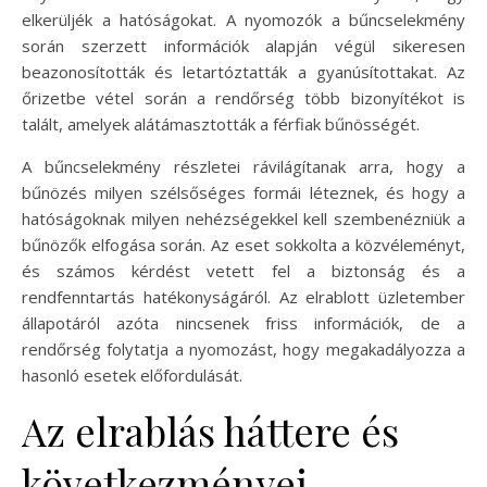
elkerüljék a hatóságokat. A nyomozók a bűncselekmény
során szerzett információk alapján végül sikeresen
beazonosították és letartóztatták a gyanúsítottakat. Az
őrizetbe vétel során a rendőrség több bizonyítékot is
talált, amelyek alátámasztották a férfiak bűnösségét.
A bűncselekmény részletei rávilágítanak arra, hogy a
bűnözés milyen szélsőséges formái léteznek, és hogy a
hatóságoknak milyen nehézségekkel kell szembenézniük a
bűnözők elfogása során. Az eset sokkolta a közvéleményt,
és számos kérdést vetett fel a biztonság és a
rendfenntartás hatékonyságáról. Az elrablott üzletember
állapotáról azóta nincsenek friss információk, de a
rendőrség folytatja a nyomozást, hogy megakadályozza a
hasonló esetek előfordulását.
Az elrablás háttere és
következményei