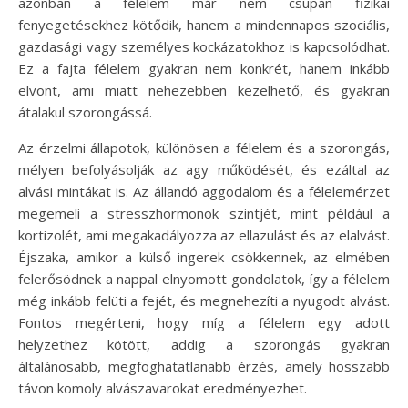
azonban a félelem már nem csupán fizikai
fenyegetésekhez kötődik, hanem a mindennapos szociális,
gazdasági vagy személyes kockázatokhoz is kapcsolódhat.
Ez a fajta félelem gyakran nem konkrét, hanem inkább
elvont, ami miatt nehezebben kezelhető, és gyakran
átalakul szorongássá.
Az érzelmi állapotok, különösen a félelem és a szorongás,
mélyen befolyásolják az agy működését, és ezáltal az
alvási mintákat is. Az állandó aggodalom és a félelemérzet
megemeli a stresszhormonok szintjét, mint például a
kortizolét, ami megakadályozza az ellazulást és az elalvást.
Éjszaka, amikor a külső ingerek csökkennek, az elmében
felerősödnek a nappal elnyomott gondolatok, így a félelem
még inkább felüti a fejét, és megnehezíti a nyugodt alvást.
Fontos megérteni, hogy míg a félelem egy adott
helyzethez kötött, addig a szorongás gyakran
általánosabb, megfoghatatlanabb érzés, amely hosszabb
távon komoly alvászavarokat eredményezhet.