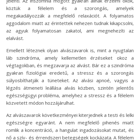
jelenti. Az inszomnia mögött gyakran állnak érzelmi okok,
köztük a félelem és a szorongás, amelyek
megakadályozzák a megfelelő relaxációt. A folyamatos
aggodalom miatt az érintettek nehezen tudnak kikapcsolni,
az agyuk folyamatosan zakatol, ami megnehezíti az
elalvást.
Emellett léteznek olyan alvászavarok is, mint a nyugtalan
láb szindróma, amely kellemetlen érzéseket okoz a
végtagokban, és megzavarja az alvást. Bár ez a szindróma
gyakran fiziológiai eredetű, a stressz és a szorongás
súlyosbíthatják a tüneteket. Az alvási apnoé, vagyis a
légzés átmeneti leállása alvás közben, szintén jelentős
egészségügyi probléma, amelyhez a stressz és a félelem
közvetett módon hozzájárulhat.
Az alvászavarok következményei kiterjednek a testi és lelki
egészségre egyaránt. A nem megfelelő pihenés miatt
romlik a koncentráció, a hangulat ingadozásokat mutat, és
nő a szív- és érrendszeri betegségek kockázata. A félelem