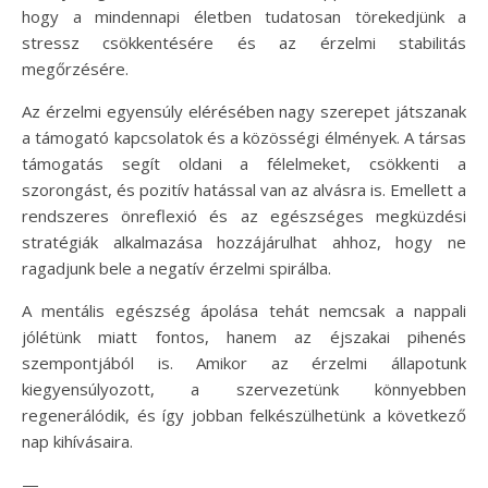
hogy a mindennapi életben tudatosan törekedjünk a
stressz csökkentésére és az érzelmi stabilitás
megőrzésére.
Az érzelmi egyensúly elérésében nagy szerepet játszanak
a támogató kapcsolatok és a közösségi élmények. A társas
támogatás segít oldani a félelmeket, csökkenti a
szorongást, és pozitív hatással van az alvásra is. Emellett a
rendszeres önreflexió és az egészséges megküzdési
stratégiák alkalmazása hozzájárulhat ahhoz, hogy ne
ragadjunk bele a negatív érzelmi spirálba.
A mentális egészség ápolása tehát nemcsak a nappali
jólétünk miatt fontos, hanem az éjszakai pihenés
szempontjából is. Amikor az érzelmi állapotunk
kiegyensúlyozott, a szervezetünk könnyebben
regenerálódik, és így jobban felkészülhetünk a következő
nap kihívásaira.
—