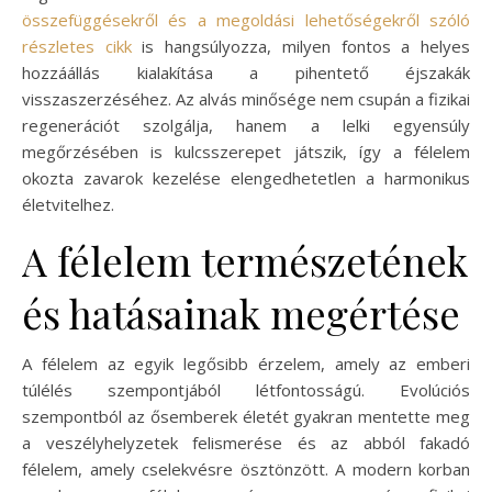
összefüggésekről és a megoldási lehetőségekről szóló
részletes cikk
is hangsúlyozza, milyen fontos a helyes
hozzáállás kialakítása a pihentető éjszakák
visszaszerzéséhez. Az alvás minősége nem csupán a fizikai
regenerációt szolgálja, hanem a lelki egyensúly
megőrzésében is kulcsszerepet játszik, így a félelem
okozta zavarok kezelése elengedhetetlen a harmonikus
életvitelhez.
A félelem természetének
és hatásainak megértése
A félelem az egyik legősibb érzelem, amely az emberi
túlélés szempontjából létfontosságú. Evolúciós
szempontból az ősemberek életét gyakran mentette meg
a veszélyhelyzetek felismerése és az abból fakadó
félelem, amely cselekvésre ösztönzött. A modern korban