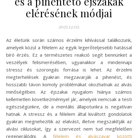
és a pihentető éjszakák
elérésének módjai
2025.12.02.
Az életünk során számos érzelmi kihívással találkozunk,
amelyek közül a félelem az egyik legerőteljesebb hatással
bíró érzés. Ez a természetes reakció segít bennünket a
veszélyek felismerésében, ugyanakkor a mindennapi
stressz és szorongás forrása is lehet. Az érzelmi
megterhelések gyakran megzavarják a pihenést, és
hosszabb távon komoly problémákat okozhatnak az alvás
minőségében. Az éjszakai nyugalom hiánya számos
kellemetlen következménnyel jár, amelyek nemcsak a testi
egészségünkre, de a mentális állapotunkra is negatívan
hatnak. A stressz és a félelem által kiváltott gondolatok
gyakran megnehezítik az elalvást, illetve megszakítják az
alvási ciklusokat, így a szervezet nem tud megfelelően
regenerálódni. A
félelem és alvászavar közötti