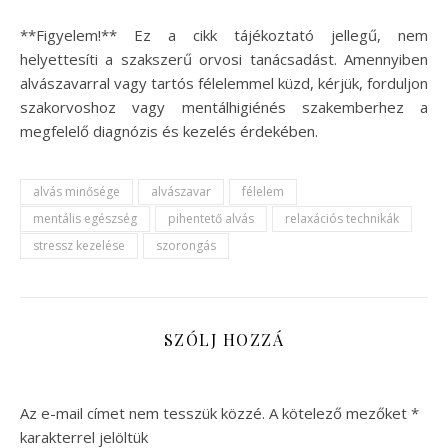
**Figyelem!** Ez a cikk tájékoztató jellegű, nem
helyettesíti a szakszerű orvosi tanácsadást. Amennyiben
alvászavarral vagy tartós félelemmel küzd, kérjük, forduljon
szakorvoshoz vagy mentálhigiénés szakemberhez a
megfelelő diagnózis és kezelés érdekében.
alvás minősége
alvászavar
félelem
mentális egészség
pihentető alvás
relaxációs technikák
stressz kezelése
szorongás
SZÓLJ HOZZÁ
Az e-mail címet nem tesszük közzé.
A kötelező mezőket
*
karakterrel jelöltük