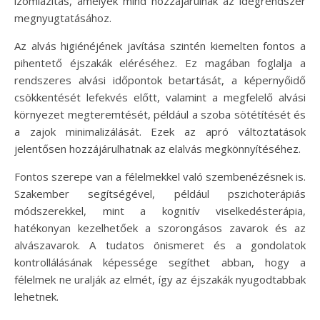
izomlazítás, amelyek mind hozzájárulnak az idegrendszer
megnyugtatásához.
Az alvás higiénéjének javítása szintén kiemelten fontos a
pihentető éjszakák eléréséhez. Ez magában foglalja a
rendszeres alvási időpontok betartását, a képernyőidő
csökkentését lefekvés előtt, valamint a megfelelő alvási
környezet megteremtését, például a szoba sötétítését és
a zajok minimalizálását. Ezek az apró változtatások
jelentősen hozzájárulhatnak az elalvás megkönnyítéséhez.
Fontos szerepe van a félelmekkel való szembenézésnek is.
Szakember segítségével, például pszichoterápiás
módszerekkel, mint a kognitív viselkedésterápia,
hatékonyan kezelhetőek a szorongásos zavarok és az
alvászavarok. A tudatos önismeret és a gondolatok
kontrollálásának képessége segíthet abban, hogy a
félelmek ne uralják az elmét, így az éjszakák nyugodtabbak
lehetnek.