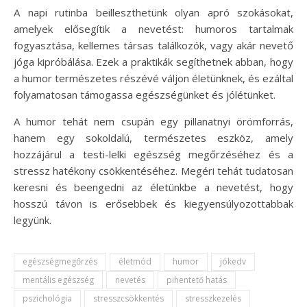
A napi rutinba beilleszthetünk olyan apró szokásokat,
amelyek elősegítik a nevetést: humoros tartalmak
fogyasztása, kellemes társas találkozók, vagy akár nevető
jóga kipróbálása. Ezek a praktikák segíthetnek abban, hogy
a humor természetes részévé váljon életünknek, és ezáltal
folyamatosan támogassa egészségünket és jólétünket.
A humor tehát nem csupán egy pillanatnyi örömforrás,
hanem egy sokoldalú, természetes eszköz, amely
hozzájárul a testi-lelki egészség megőrzéséhez és a
stressz hatékony csökkentéséhez. Megéri tehát tudatosan
keresni és beengedni az életünkbe a nevetést, hogy
hosszú távon is erősebbek és kiegyensúlyozottabbak
legyünk.
egészségmegőrzés
életmód
humor
jókedv
mentális egészség
nevetés
pihentető hatás
pszichológia
stresszcsökkentés
stresszkezelés