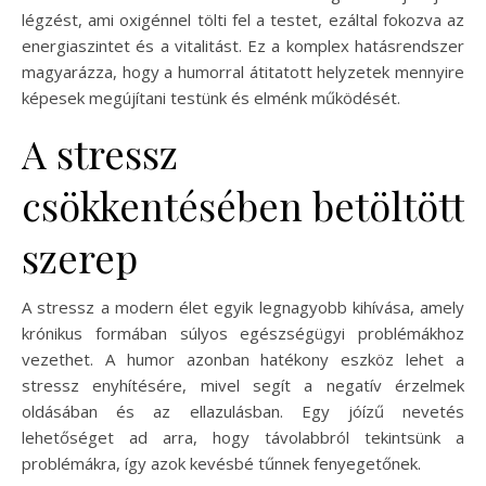
légzést, ami oxigénnel tölti fel a testet, ezáltal fokozva az
energiaszintet és a vitalitást. Ez a komplex hatásrendszer
magyarázza, hogy a humorral átitatott helyzetek mennyire
képesek megújítani testünk és elménk működését.
A stressz
csökkentésében betöltött
szerep
A stressz a modern élet egyik legnagyobb kihívása, amely
krónikus formában súlyos egészségügyi problémákhoz
vezethet. A humor azonban hatékony eszköz lehet a
stressz enyhítésére, mivel segít a negatív érzelmek
oldásában és az ellazulásban. Egy jóízű nevetés
lehetőséget ad arra, hogy távolabbról tekintsünk a
problémákra, így azok kevésbé tűnnek fenyegetőnek.