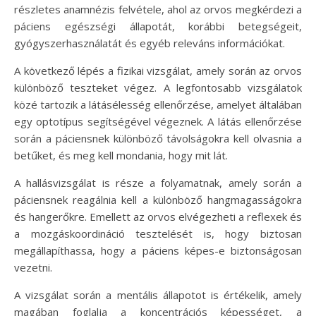
részletes anamnézis felvétele, ahol az orvos megkérdezi a
páciens egészségi állapotát, korábbi betegségeit,
gyógyszerhasználatát és egyéb releváns információkat.
A következő lépés a fizikai vizsgálat, amely során az orvos
különböző teszteket végez. A legfontosabb vizsgálatok
közé tartozik a látásélesség ellenőrzése, amelyet általában
egy optotípus segítségével végeznek. A látás ellenőrzése
során a páciensnek különböző távolságokra kell olvasnia a
betűket, és meg kell mondania, hogy mit lát.
A hallásvizsgálat is része a folyamatnak, amely során a
páciensnek reagálnia kell a különböző hangmagasságokra
és hangerőkre. Emellett az orvos elvégezheti a reflexek és
a mozgáskoordináció tesztelését is, hogy biztosan
megállapíthassa, hogy a páciens képes-e biztonságosan
vezetni.
A vizsgálat során a mentális állapotot is értékelik, amely
magában foglalja a koncentrációs képességet, a