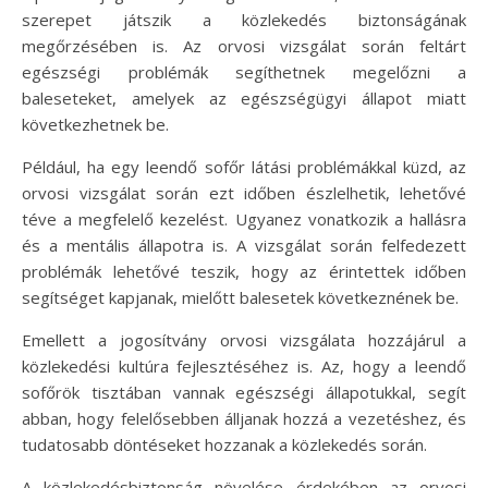
szerepet játszik a közlekedés biztonságának
megőrzésében is. Az orvosi vizsgálat során feltárt
egészségi problémák segíthetnek megelőzni a
baleseteket, amelyek az egészségügyi állapot miatt
következhetnek be.
Például, ha egy leendő sofőr látási problémákkal küzd, az
orvosi vizsgálat során ezt időben észlelhetik, lehetővé
téve a megfelelő kezelést. Ugyanez vonatkozik a hallásra
és a mentális állapotra is. A vizsgálat során felfedezett
problémák lehetővé teszik, hogy az érintettek időben
segítséget kapjanak, mielőtt balesetek következnének be.
Emellett a jogosítvány orvosi vizsgálata hozzájárul a
közlekedési kultúra fejlesztéséhez is. Az, hogy a leendő
sofőrök tisztában vannak egészségi állapotukkal, segít
abban, hogy felelősebben álljanak hozzá a vezetéshez, és
tudatosabb döntéseket hozzanak a közlekedés során.
A közlekedésbiztonság növelése érdekében az orvosi