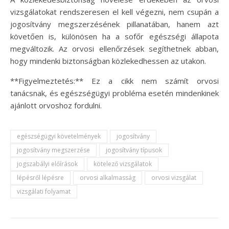
vizsgálatokat rendszeresen el kell végezni, nem csupán a
jogosítvány megszerzésének pillanatában, hanem azt
követően is, különösen ha a sofőr egészségi állapota
megváltozik. Az orvosi ellenőrzések segíthetnek abban,
hogy mindenki biztonságban közlekedhessen az utakon.
**Figyelmeztetés:** Ez a cikk nem számít orvosi
tanácsnak, és egészségügyi probléma esetén mindenkinek
ajánlott orvoshoz fordulni.
egészségügyi követelmények
jogosítvány
jogosítvány megszerzése
jogosítvány típusok
jogszabályi előírások
kötelező vizsgálatok
lépésről lépésre
orvosi alkalmasság
orvosi vizsgálat
vizsgálati folyamat