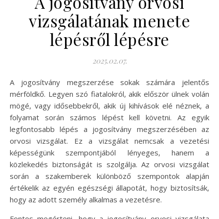
A jogosítvány orvosi
vizsgálatának menete
lépésről lépésre
2025.02.07.
A jogosítvány megszerzése sokak számára jelentős
mérföldkő. Legyen szó fiatalokról, akik először ülnek volán
mögé, vagy idősebbekről, akik új kihívások elé néznek, a
folyamat során számos lépést kell követni. Az egyik
legfontosabb lépés a jogosítvány megszerzésében az
orvosi vizsgálat. Ez a vizsgálat nemcsak a vezetési
képességünk szempontjából lényeges, hanem a
közlekedés biztonságát is szolgálja. Az orvosi vizsgálat
során a szakemberek különböző szempontok alapján
értékelik az egyén egészségi állapotát, hogy biztosítsák,
hogy az adott személy alkalmas a vezetésre.
Fontos megérteni, hogy a jogosítvány orvosi vizsgálata