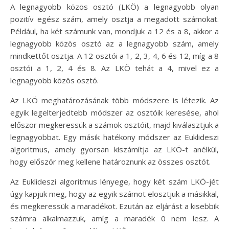
A legnagyobb közös osztó (LKÖ) a legnagyobb olyan
pozitív egész szám, amely osztja a megadott számokat.
Például, ha két számunk van, mondjuk a 12 és a 8, akkor a
legnagyobb közös osztó az a legnagyobb szám, amely
mindkettőt osztja. A 12 osztói a 1, 2, 3, 4, 6 és 12, míg a 8
osztói a 1, 2, 4 és 8. Az LKÖ tehát a 4, mivel ez a
legnagyobb közös osztó.
Az LKÖ meghatározásának több módszere is létezik. Az
egyik legelterjedtebb módszer az osztóik keresése, ahol
először megkeressük a számok osztóit, majd kiválasztjuk a
legnagyobbat. Egy másik hatékony módszer az Euklideszi
algoritmus, amely gyorsan kiszámítja az LKÖ-t anélkül,
hogy először meg kellene határoznunk az összes osztót.
Az Euklideszi algoritmus lényege, hogy két szám LKÖ-jét
úgy kapjuk meg, hogy az egyik számot elosztjuk a másikkal,
és megkeressük a maradékot. Ezután az eljárást a kisebbik
számra alkalmazzuk, amíg a maradék 0 nem lesz. A