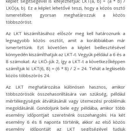
képlet segítségével is kifejezhetjük: LKT(a, b) = (a * b) /
LKÖ(a, b). Ez a képlet lehetővé teszi, hogy a közös osztó
ismeretében gyorsan meghatározzuk a közös
többszöröst.
Az LKT kiszámításához először meg kell határoznunk a
legnagyobb közös osztót, amit a korábbiakban már
ismertettünk. Ezt követően a képlet beillesztésével
könnyedén kiszámíthatjuk az LKT-t. Vegyük például a 6 és a
8 számokat. Az LKÖ-jük 2, így a LKT-t a következőképpen
számítjuk ki: LKT(6, 8) = (6 * 8) / 2 = 24. Tehát a legkisebb
közös többszörös 24.
Az LKT meghatározása különösen hasznos, amikor
többszörösök összehasonlítására van szükség, például
mértékegységek átváltásánál vagy ütemezési problémák
megoldásánál. Gondoljunk bele egy példába, amikor több
esemény időpontjait szeretnénk összehangolni. Ha két
esemény 6 és 8 naponta történik, akkor az első közös
esemény időpontját az LKT segítségével tudjuk