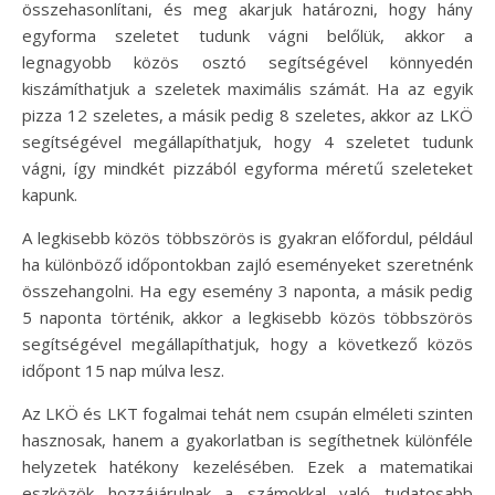
összehasonlítani, és meg akarjuk határozni, hogy hány
egyforma szeletet tudunk vágni belőlük, akkor a
legnagyobb közös osztó segítségével könnyedén
kiszámíthatjuk a szeletek maximális számát. Ha az egyik
pizza 12 szeletes, a másik pedig 8 szeletes, akkor az LKÖ
segítségével megállapíthatjuk, hogy 4 szeletet tudunk
vágni, így mindkét pizzából egyforma méretű szeleteket
kapunk.
A legkisebb közös többszörös is gyakran előfordul, például
ha különböző időpontokban zajló eseményeket szeretnénk
összehangolni. Ha egy esemény 3 naponta, a másik pedig
5 naponta történik, akkor a legkisebb közös többszörös
segítségével megállapíthatjuk, hogy a következő közös
időpont 15 nap múlva lesz.
Az LKÖ és LKT fogalmai tehát nem csupán elméleti szinten
hasznosak, hanem a gyakorlatban is segíthetnek különféle
helyzetek hatékony kezelésében. Ezek a matematikai
eszközök hozzájárulnak a számokkal való tudatosabb