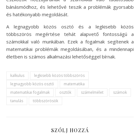
bánásmódhoz, és lehetővé teszik a problémák gyorsabb
és hatékonyabb megoldását.
A legnagyobb közös osztó és a legkisebb közös
többszörös megértése tehát alapvető fontosságú a
számokkal való munkában. Ezek a fogalmak segítenek a
matematikai problémák megoldásában, és a mindennapi
életben is számos alkalmazási lehetőséggel bírnak.
kalkulus
legkisebb közös többszörös
legnagyobb közös osztó
matematika
matematikai fogalmak
osztók
számelmélet
számok
tanulás
többszörösök
SZÓLJ HOZZÁ