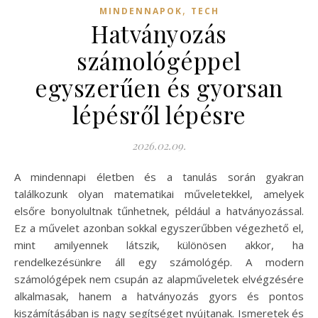
,
MINDENNAPOK
TECH
Hatványozás
számológéppel
egyszerűen és gyorsan
lépésről lépésre
2026.02.09.
A mindennapi életben és a tanulás során gyakran
találkozunk olyan matematikai műveletekkel, amelyek
elsőre bonyolultnak tűnhetnek, például a hatványozással.
Ez a művelet azonban sokkal egyszerűbben végezhető el,
mint amilyennek látszik, különösen akkor, ha
rendelkezésünkre áll egy számológép. A modern
számológépek nem csupán az alapműveletek elvégzésére
alkalmasak, hanem a hatványozás gyors és pontos
kiszámításában is nagy segítséget nyújtanak. Ismeretek és