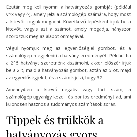
Ezután meg kell nyomni a hatványozás gombját (például
y^x vagy ^), amely jelzi a számológép számára, hogy most
a kitevőt fogjuk megadni. Következő lépésként írjuk be a
kitevőt, vagyis azt a számot, amely megadja, hányszor
szorozzuk meg az alapot önmagával.
Végül nyomjuk meg az egyenlőségjel gombot, és a
számológép megjeleníti a hatvány eredményét. Például ha
a 2^5 hatványt szeretnénk kiszámolni, akkor először írjuk
be a 2-t, majd a hatványozás gombot, aztán az 5-öt, majd
az egyenlőségjelet, és a szám kijelzi, hogy 32.
Amennyiben a kitevő negatív vagy tört szám, a
számológép ugyanígy kezeli, és pontos eredményt ad, ami
különösen hasznos a tudományos számítások során.
Tippek és trükkök a
hatványozás gyors