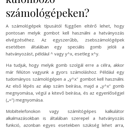
számológépeken?
A számológépek típusától függően eltérő lehet, hogy
pontosan melyik gombot kell használni a hatványozás
elvégzéséhez. Az egyszerűbb, zsebszámológépek
esetében általában egy speciális gomb jelöli a
hatványozást, például ^ vagy y^x, esetleg x^y.
Ha tudjuk, hogy melyik gomb szolgál erre a célra, akkor
már félúton vagyunk a gyors számoláshoz. Például egy
tudományos számológépen a „y^x” gombot kell használni.
Az első lépés az alap szám beírása, majd a „y^x” gomb
megnyomása, végül a kitevő beírása, és az egyenlőségjel
(„=”) megnyomása.
Mobiltelefonokon vagy számítógépes kalkulátor
alkalmazásokban is általában szerepel a hatványozás
funkció, azonban egyes esetekben szükség lehet arra,