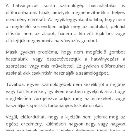
A hatványozás során számológép használatakor is
előfordulhatnak hibák, amelyek megnehezíthetik a helyes
eredmény elérését. Az egyik leggyakoribb hiba, hogy nem
a megfelelő sorrendben adjuk meg az adatokat, például
először nem az alapot, hanem a kitevőt írjuk be, vagy
elfelejtjük megnyomni a hatványozás gombot.
Másik gyakori probléma, hogy nem megfelelő gombot
használunk, vagy összetévesztjük a hatványozást a
szorzással vagy más művelettel. Ez gyakran előfordulhat
azoknál, akik csak ritkán használják a számológépet.
Továbbá, egyes számológépek nem kezelik jól a negatív
vagy tört kitevőket, így ilyen esetben ügyeljünk arra, hogy
megfelelően zárójelezve adjuk meg az értékeket, vagy
használjunk speciális tudományos kalkulátorokat.
Végül, előfordulhat, hogy a kijelzőn nem jelenik meg az
egész eredmény, különösen nagyon nagy vagy nagyon
kicsi hatványok esetén. Ilyenkor érdemes tudni, hogy a