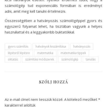
számológép tud exponenciális formában is eredményt
adni, amit meg kell tanulni értelmezni.
Összességében a hatványozás számológéppel gyors és
egyszerű folyamat lehet, ha tisztában vagyunk a helyes
használattal és a leggyakoribb buktatókkal.
gyors számítás
hatványok kiszámítása
hatványozás
lépésről lépésre
matematika
matematika tippek
oktatás
számítási módszerek
számológép
tanulás
SZÓLJ HOZZÁ
Az e-mail címet nem tesszük közzé.
A kötelező mezőket
*
karakterrel jelöltük