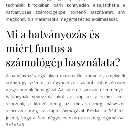
technikák birtokában bárki könnyedén elsajátíthatja a
hatványozás számológéppel történő használatát, ami
megkönnyíti a matematika megértését és alkalmazását.
Mi a hatványozás és
miért fontos a
számológép használata?
A hatványozás egy olyan matematikai művelet, amelynek
során egy számot, az úgynevezett alapot, többszörösen
megszorzunk önmagával. Az ismételt szorzás eredményét
hatványnak nevezzük, ahol az alap az a szám, amit
szorzunk, a kitevő pedig azt mutatja meg, hányszor
szorozzuk meg az alapot önmagával. Például a 3^4 azt
jelenti, hogy a 3-at négyszer szorozzuk meg egymással:
3×3×3×3.