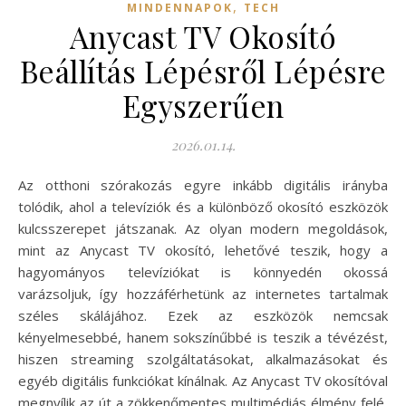
,
MINDENNAPOK
TECH
Anycast TV Okosító
Beállítás Lépésről Lépésre
Egyszerűen
2026.01.14.
Az otthoni szórakozás egyre inkább digitális irányba
tolódik, ahol a televíziók és a különböző okosító eszközök
kulcsszerepet játszanak. Az olyan modern megoldások,
mint az Anycast TV okosító, lehetővé teszik, hogy a
hagyományos televíziókat is könnyedén okossá
varázsoljuk, így hozzáférhetünk az internetes tartalmak
széles skálájához. Ezek az eszközök nemcsak
kényelmesebbé, hanem sokszínűbbé is teszik a tévézést,
hiszen streaming szolgáltatásokat, alkalmazásokat és
egyéb digitális funkciókat kínálnak. Az Anycast TV okosítóval
megnyílik az út a zökkenőmentes multimédiás élmény felé,