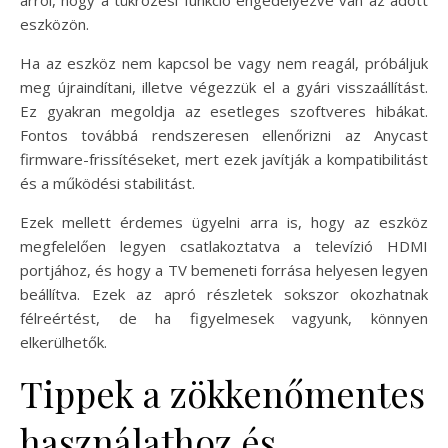
arról, hogy a tükrözési funkció engedélyezve van az adott
eszközön.
Ha az eszköz nem kapcsol be vagy nem reagál, próbáljuk
meg újraindítani, illetve végezzük el a gyári visszaállítást.
Ez gyakran megoldja az esetleges szoftveres hibákat.
Fontos továbbá rendszeresen ellenőrizni az Anycast
firmware-frissítéseket, mert ezek javítják a kompatibilitást
és a működési stabilitást.
Ezek mellett érdemes ügyelni arra is, hogy az eszköz
megfelelően legyen csatlakoztatva a televízió HDMI
portjához, és hogy a TV bemeneti forrása helyesen legyen
beállítva. Ezek az apró részletek sokszor okozhatnak
félreértést, de ha figyelmesek vagyunk, könnyen
elkerülhetők.
Tippek a zökkenőmentes
használathoz és