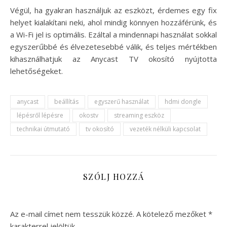
Végül, ha gyakran használjuk az eszközt, érdemes egy fix
helyet kialakítani neki, ahol mindig könnyen hozzáférünk, és
a Wi-Fi jel is optimális. Ezáltal a mindennapi használat sokkal
egyszerűbbé és élvezetesebbé válik, és teljes mértékben
kihasználhatjuk az Anycast TV okosító nyújtotta
lehetőségeket.
anycast
beállítás
egyszerű használat
hdmi dongle
lépésről lépésre
okostv
streaming eszköz
technikai útmutató
tv okosító
vezeték nélküli kapcsolat
SZÓLJ HOZZÁ
Az e-mail címet nem tesszük közzé.
A kötelező mezőket
*
karakterrel jelöltük