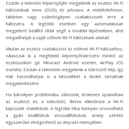
Ezután a televízió képernyőjén megjelenik az eszköz Wi-Fi
hálózatának neve (SSID) és jelszava. A mobiltelefonon,
tableten vagy számítógépen csatlakozzunk erre a
hálózatra. A legtöbb esetben egy automatikusan
megjelenő beállító oldal segít a további lépésekben, ahol
megadhatjuk a saját otthoni Wi-Fi hálózatunk adatait.
Miután az eszköz csatlakozott az otthoni Wi-Fi hálózathoz,
válasszuk ki a megfelelő képernyőtükrözési módot az
eszközünkön (pl. Miracast Android esetén, AirPlay iOS
esetén). Ezután a televízión megjelenik a tükrözött kép, így
már használhatjuk is a készüléket a kívánt tartalmak
megjelenítésére.
Ha bármilyen problémába ütközünk, érdemes újraindítani
az eszközt és a televíziót, illetve ellenőrizni a Wi-Fi
kapcsolat stabilitását. A legtöbb hiba könnyen orvosolható
a gyári beállítások visszaállításával, amely szintén
egyszerűen elvégezhető az Anycast menüjében.