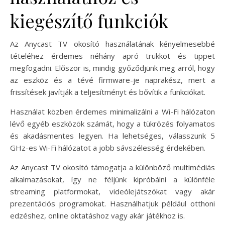
kiegészítő funkciók
Az Anycast TV okosító használatának kényelmesebbé
tételéhez érdemes néhány apró trükköt és tippet
megfogadni. Először is, mindig győződjünk meg arról, hogy
az eszköz és a tévé firmware-je naprakész, mert a
frissítések javítják a teljesítményt és bővítik a funkciókat.
Használat közben érdemes minimalizálni a Wi-Fi hálózaton
lévő egyéb eszközök számát, hogy a tükrözés folyamatos
és akadásmentes legyen. Ha lehetséges, válasszunk 5
GHz-es Wi-Fi hálózatot a jobb sávszélesség érdekében.
Az Anycast TV okosító támogatja a különböző multimédiás
alkalmazásokat, így ne féljünk kipróbálni a különféle
streaming platformokat, videólejátszókat vagy akár
prezentációs programokat. Használhatjuk például otthoni
edzéshez, online oktatáshoz vagy akár játékhoz is.