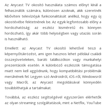
Az Anycast TV okosító használata számos előnyt kínál a
felhasználók számára, különösen azoknak, akik szeretnék
kibővíteni televíziójuk funkcionalitását anélkül, hogy egy új
okostévébe fektetnének be. Az egyik legfontosabb előny a
hordozhatóság: az eszköz kisméretű és könnyen
hordozható, így akár több helyiségben vagy utazás során
is használható.
Emellett az Anycast TV okosító lehetővé teszi a
képernyőtükrözést, ami igen hasznos lehet például családi
összejöveteleken, baráti találkozókon vagy munkahelyi
prezentációk esetén. A különböző eszközök támogatása
miatt nem kell aggódnunk, hogy kompatibilitási problémák
merülnének fel. Legyen szó Androidról, iOS-ről, Windowsról
vagy Macről, az Anycast megoldásával könnyedén
továbbíthatjuk a tartalmakat.
Továbbá, az eszköz segítségével egyszerűen elérhetők
az olyan streaming szolgáltatások, mint a Netflix, YouTube