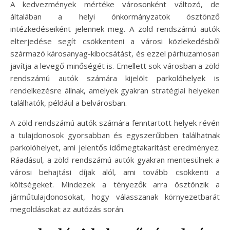
A kedvezmények mértéke városonként változó, de
általában a helyi önkormányzatok ösztönző
intézkedéseiként jelennek meg. A zöld rendszámú autók
elterjedése segít csökkenteni a városi közlekedésből
származó károsanyag-kibocsátást, és ezzel párhuzamosan
javítja a levegő minőségét is. Emellett sok városban a zöld
rendszámú autók számára kijelölt parkolóhelyek is
rendelkezésre állnak, amelyek gyakran stratégiai helyeken
találhatók, például a belvárosban.
A zöld rendszámú autók számára fenntartott helyek révén
a tulajdonosok gyorsabban és egyszerűbben találhatnak
parkolóhelyet, ami jelentős időmegtakarítást eredményez.
Ráadásul, a zöld rendszámú autók gyakran mentesülnek a
városi behajtási díjak alól, ami tovább csökkenti a
költségeket. Mindezek a tényezők arra ösztönzik a
járműtulajdonosokat, hogy válasszanak környezetbarát
megoldásokat az autózás során.