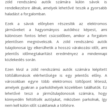
zöld rendszámú autók számára külön sávok is
rendelkezésre állnak, amelyek lehetővé teszik a gyorsabb
haladást a forgalomban.
Ezek a sávok előnyben részesítik az elektromos
járműveket a hagyományos autókhoz képest, ami
különösen fontos lehet csúcsidőben, amikor a forgalom
jelentősen megnövekszik. A zöld rendszámú autók
tulajdonosai így elkerülhetik a hosszú várakozási időt, ami
jelentős időmegtakarítást eredményez a mindennapi
közlekedés során.
Ezen kívül a zöld rendszámú autók számára kiépített
töltőállomások elérhetősége is egy jelentős előny. A
városokban egyre több elektromos töltőpont létesül,
amelyek gyakran a parkolóhelyek közelében találhatók. Ez
lehetővé teszi a járműtulajdonosok számára, hogy
könnyedén feltöltsék autójukat, miközben parkolnak, így
nem kell külön időt szakítaniuk a töltésre.