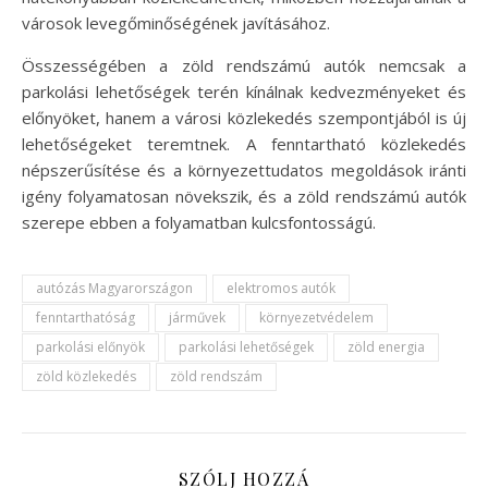
városok levegőminőségének javításához.
Összességében a zöld rendszámú autók nemcsak a
parkolási lehetőségek terén kínálnak kedvezményeket és
előnyöket, hanem a városi közlekedés szempontjából is új
lehetőségeket teremtnek. A fenntartható közlekedés
népszerűsítése és a környezettudatos megoldások iránti
igény folyamatosan növekszik, és a zöld rendszámú autók
szerepe ebben a folyamatban kulcsfontosságú.
autózás Magyarországon
elektromos autók
fenntarthatóság
járművek
környezetvédelem
parkolási előnyök
parkolási lehetőségek
zöld energia
zöld közlekedés
zöld rendszám
SZÓLJ HOZZÁ