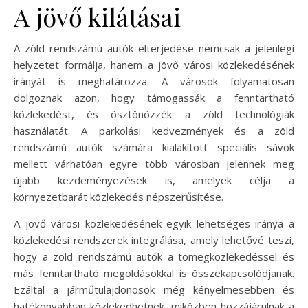
A jövő kilátásai
A zöld rendszámú autók elterjedése nemcsak a jelenlegi
helyzetet formálja, hanem a jövő városi közlekedésének
irányát is meghatározza. A városok folyamatosan
dolgoznak azon, hogy támogassák a fenntartható
közlekedést, és ösztönözzék a zöld technológiák
használatát. A parkolási kedvezmények és a zöld
rendszámú autók számára kialakított speciális sávok
mellett várhatóan egyre több városban jelennek meg
újabb kezdeményezések is, amelyek célja a
környezetbarát közlekedés népszerűsítése.
A jövő városi közlekedésének egyik lehetséges iránya a
közlekedési rendszerek integrálása, amely lehetővé teszi,
hogy a zöld rendszámú autók a tömegközlekedéssel és
más fenntartható megoldásokkal is összekapcsolódjanak.
Ezáltal a járműtulajdonosok még kényelmesebben és
hatékonyabban közlekedhetnek, miközben hozzájárulnak a