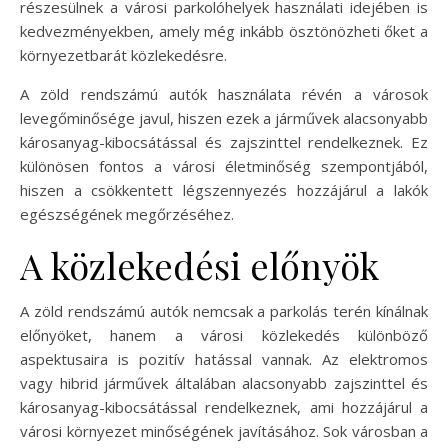
részesülnek a városi parkolóhelyek használati idejében is
kedvezményekben, amely még inkább ösztönözheti őket a
környezetbarát közlekedésre.
A zöld rendszámú autók használata révén a városok
levegőminősége javul, hiszen ezek a járművek alacsonyabb
károsanyag-kibocsátással és zajszinttel rendelkeznek. Ez
különösen fontos a városi életminőség szempontjából,
hiszen a csökkentett légszennyezés hozzájárul a lakók
egészségének megőrzéséhez.
A közlekedési előnyök
A zöld rendszámú autók nemcsak a parkolás terén kínálnak
előnyöket, hanem a városi közlekedés különböző
aspektusaira is pozitív hatással vannak. Az elektromos
vagy hibrid járművek általában alacsonyabb zajszinttel és
károsanyag-kibocsátással rendelkeznek, ami hozzájárul a
városi környezet minőségének javításához. Sok városban a