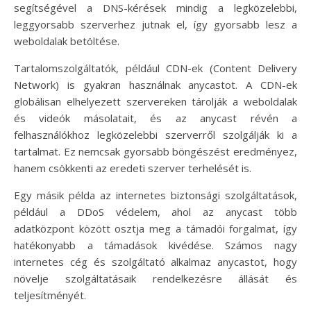
segítségével a DNS-kérések mindig a legközelebbi,
leggyorsabb szerverhez jutnak el, így gyorsabb lesz a
weboldalak betöltése.
Tartalomszolgáltatók, például CDN-ek (Content Delivery
Network) is gyakran használnak anycastot. A CDN-ek
globálisan elhelyezett szervereken tárolják a weboldalak
és videók másolatait, és az anycast révén a
felhasználókhoz legközelebbi szerverről szolgálják ki a
tartalmat. Ez nemcsak gyorsabb böngészést eredményez,
hanem csökkenti az eredeti szerver terhelését is.
Egy másik példa az internetes biztonsági szolgáltatások,
például a DDoS védelem, ahol az anycast több
adatközpont között osztja meg a támadói forgalmat, így
hatékonyabb a támadások kivédése. Számos nagy
internetes cég és szolgáltató alkalmaz anycastot, hogy
növelje szolgáltatásaik rendelkezésre állását és
teljesítményét.