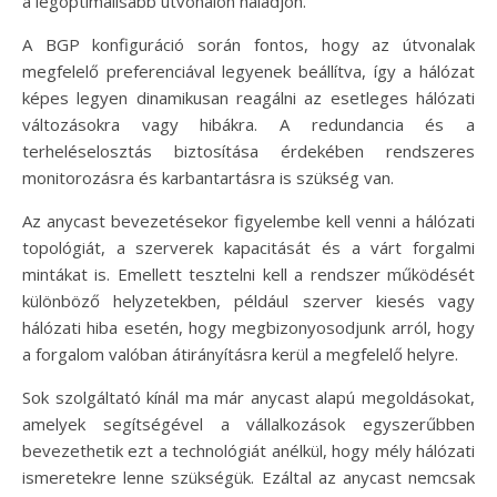
a legoptimálisabb útvonalon haladjon.
A BGP konfiguráció során fontos, hogy az útvonalak
megfelelő preferenciával legyenek beállítva, így a hálózat
képes legyen dinamikusan reagálni az esetleges hálózati
változásokra vagy hibákra. A redundancia és a
terheléselosztás biztosítása érdekében rendszeres
monitorozásra és karbantartásra is szükség van.
Az anycast bevezetésekor figyelembe kell venni a hálózati
topológiát, a szerverek kapacitását és a várt forgalmi
mintákat is. Emellett tesztelni kell a rendszer működését
különböző helyzetekben, például szerver kiesés vagy
hálózati hiba esetén, hogy megbizonyosodjunk arról, hogy
a forgalom valóban átirányításra kerül a megfelelő helyre.
Sok szolgáltató kínál ma már anycast alapú megoldásokat,
amelyek segítségével a vállalkozások egyszerűbben
bevezethetik ezt a technológiát anélkül, hogy mély hálózati
ismeretekre lenne szükségük. Ezáltal az anycast nemcsak