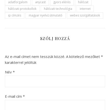
adatforgalom
anycast
gyors elérés
hálózat
hálózati protokollok
hálózati technológia
internet
ip címzés
magyar nyelvű útmutató
webes szolgáltatások
SZÓLJ HOZZÁ
Az e-mail címet nem tesszük közzé.
A kötelező mezőket
*
karakterrel jelöltük
Név
*
E-mail cím
*