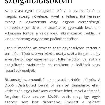
Az anycast egyik legnagyobb előnye a gyorsaság és a
megbízhatóság növelése. Mivel a felhasználói kérések
mindig a legközelebbi vagy legjobb elérhetőségű
szerverhez jutnak el, az adatátvitel gyorsabb lesz, ami
különösen fontos a valós idejű alkalmazások, például a
videostreaming vagy online játékok esetében.
Ezen túlmenően az anycast segít egyensúlyban tartani a
terhelést. Több szerver között osztja szét a forgalmat, így
elkerülhető, hogy egyetlen pont túlterhelődjön. Ez javítja a
szolgáltatás stabilitását és csökkenti a leállások vagy
lassulások esélyét.
Biztonsági szempontból az anycast szintén előnyös. A
DDoS (Distributed Denial of Service) támadások elleni
védekezés egyik hatékony eszköze lehet, mivel a támadói
forgalom több szerver között oszlik meg, így egyik
szerver sem lesz túlterhelve. Emellett a hálózati