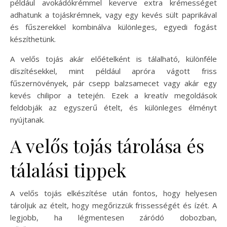
például avokádókrémmel keverve extra krémességet
adhatunk a tojáskrémnek, vagy egy kevés sült paprikával
és fűszerekkel kombinálva különleges, egyedi fogást
készíthetünk.
A velős tojás akár előételként is tálalható, különféle
díszítésekkel, mint például apróra vágott friss
fűszernövények, pár csepp balzsamecet vagy akár egy
kevés chilipor a tetején. Ezek a kreatív megoldások
feldobják az egyszerű ételt, és különleges élményt
nyújtanak.
A velős tojás tárolása és
tálalási tippek
A velős tojás elkészítése után fontos, hogy helyesen
tároljuk az ételt, hogy megőrizzük frissességét és ízét. A
legjobb, ha légmentesen záródó dobozban,