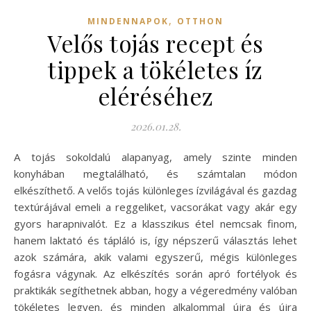
,
MINDENNAPOK
OTTHON
Velős tojás recept és
tippek a tökéletes íz
eléréséhez
2026.01.28.
A tojás sokoldalú alapanyag, amely szinte minden
konyhában megtalálható, és számtalan módon
elkészíthető. A velős tojás különleges ízvilágával és gazdag
textúrájával emeli a reggeliket, vacsorákat vagy akár egy
gyors harapnivalót. Ez a klasszikus étel nemcsak finom,
hanem laktató és tápláló is, így népszerű választás lehet
azok számára, akik valami egyszerű, mégis különleges
fogásra vágynak. Az elkészítés során apró fortélyok és
praktikák segíthetnek abban, hogy a végeredmény valóban
tökéletes legyen, és minden alkalommal újra és újra