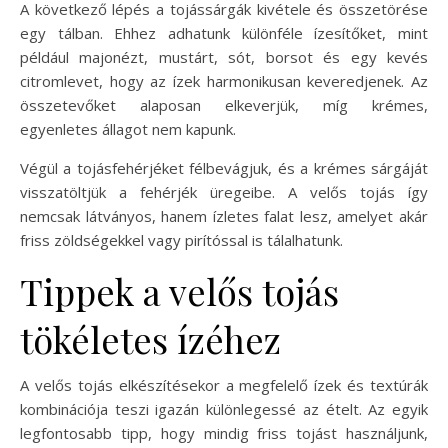
A következő lépés a tojássárgák kivétele és összetörése
egy tálban. Ehhez adhatunk különféle ízesítőket, mint
például majonézt, mustárt, sót, borsot és egy kevés
citromlevet, hogy az ízek harmonikusan keveredjenek. Az
összetevőket alaposan elkeverjük, míg krémes,
egyenletes állagot nem kapunk.
Végül a tojásfehérjéket félbevágjuk, és a krémes sárgáját
visszatöltjük a fehérjék üregeibe. A velős tojás így
nemcsak látványos, hanem ízletes falat lesz, amelyet akár
friss zöldségekkel vagy pirítóssal is tálalhatunk.
Tippek a velős tojás
tökéletes ízéhez
A velős tojás elkészítésekor a megfelelő ízek és textúrák
kombinációja teszi igazán különlegessé az ételt. Az egyik
legfontosabb tipp, hogy mindig friss tojást használjunk,