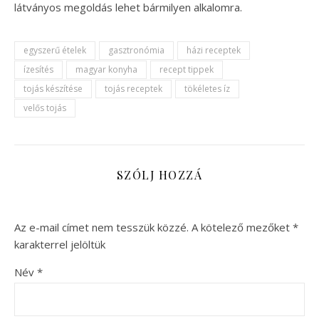
látványos megoldás lehet bármilyen alkalomra.
egyszerű ételek
gasztronómia
házi receptek
ízesítés
magyar konyha
recept tippek
tojás készítése
tojás receptek
tökéletes íz
velős tojás
SZÓLJ HOZZÁ
Az e-mail címet nem tesszük közzé.
A kötelező mezőket
*
karakterrel jelöltük
Név
*