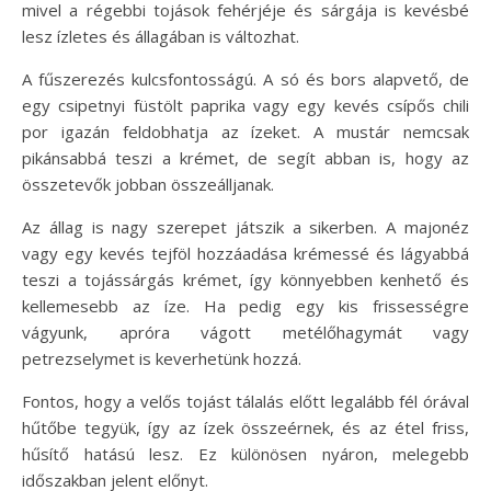
mivel a régebbi tojások fehérjéje és sárgája is kevésbé
lesz ízletes és állagában is változhat.
A fűszerezés kulcsfontosságú. A só és bors alapvető, de
egy csipetnyi füstölt paprika vagy egy kevés csípős chili
por igazán feldobhatja az ízeket. A mustár nemcsak
pikánsabbá teszi a krémet, de segít abban is, hogy az
összetevők jobban összeálljanak.
Az állag is nagy szerepet játszik a sikerben. A majonéz
vagy egy kevés tejföl hozzáadása krémessé és lágyabbá
teszi a tojássárgás krémet, így könnyebben kenhető és
kellemesebb az íze. Ha pedig egy kis frissességre
vágyunk, apróra vágott metélőhagymát vagy
petrezselymet is keverhetünk hozzá.
Fontos, hogy a velős tojást tálalás előtt legalább fél órával
hűtőbe tegyük, így az ízek összeérnek, és az étel friss,
hűsítő hatású lesz. Ez különösen nyáron, melegebb
időszakban jelent előnyt.