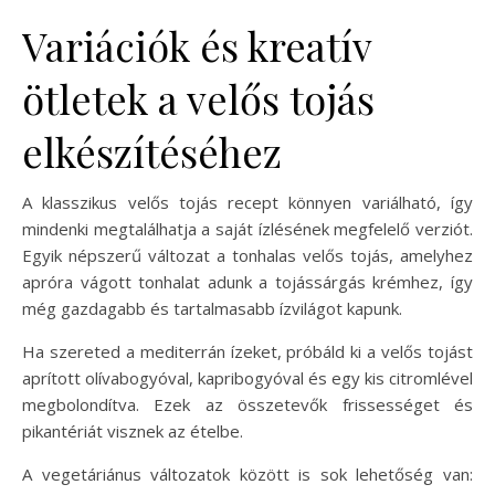
Variációk és kreatív
ötletek a velős tojás
elkészítéséhez
A klasszikus velős tojás recept könnyen variálható, így
mindenki megtalálhatja a saját ízlésének megfelelő verziót.
Egyik népszerű változat a tonhalas velős tojás, amelyhez
apróra vágott tonhalat adunk a tojássárgás krémhez, így
még gazdagabb és tartalmasabb ízvilágot kapunk.
Ha szereted a mediterrán ízeket, próbáld ki a velős tojást
aprított olívabogyóval, kapribogyóval és egy kis citromlével
megbolondítva. Ezek az összetevők frissességet és
pikantériát visznek az ételbe.
A vegetáriánus változatok között is sok lehetőség van: