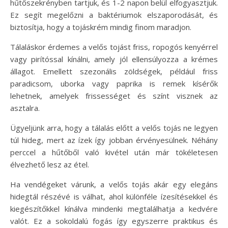
hűtőszekrényben tartjuk, és 1-2 napon belül elfogyasztjuk.
Ez segít megelőzni a baktériumok elszaporodását, és
biztosítja, hogy a tojáskrém mindig finom maradjon.
Tálaláskor érdemes a velős tojást friss, ropogós kenyérrel
vagy pirítóssal kínálni, amely jól ellensúlyozza a krémes
állagot. Emellett szezonális zöldségek, például friss
paradicsom, uborka vagy paprika is remek kísérők
lehetnek, amelyek frissességet és színt visznek az
asztalra.
Ügyeljünk arra, hogy a tálalás előtt a velős tojás ne legyen
túl hideg, mert az ízek így jobban érvényesülnek. Néhány
perccel a hűtőből való kivétel után már tökéletesen
élvezhető lesz az étel.
Ha vendégeket várunk, a velős tojás akár egy elegáns
hidegtál részévé is válhat, ahol különféle ízesítésekkel és
kiegészítőkkel kínálva mindenki megtalálhatja a kedvére
valót. Ez a sokoldalú fogás így egyszerre praktikus és