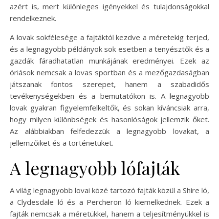
azért is, mert különleges igényekkel és tulajdonságokkal
rendelkeznek.
A lovak sokfélesége a fajtáktól kezdve a méretekig terjed,
és a legnagyobb példányok sok esetben a tenyésztők és a
gazdák fáradhatatlan munkájának eredményei. Ezek az
óriások nemcsak a lovas sportban és a mezőgazdaságban
játszanak fontos szerepet, hanem a szabadidős
tevékenységekben és a bemutatókon is. A legnagyobb
lovak gyakran figyelemfelkeltők, és sokan kíváncsiak arra,
hogy milyen különbségek és hasonlóságok jellemzik őket.
Az alábbiakban felfedezzük a legnagyobb lovakat, a
jellemzőiket és a történetüket.
A legnagyobb lófajták
A világ legnagyobb lovai közé tartozó fajták közül a Shire ló,
a Clydesdale ló és a Percheron ló kiemelkednek. Ezek a
fajták nemcsak a méretükkel, hanem a teljesítményükkel is