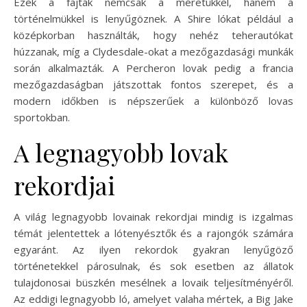
Ezek a fajták nemcsak a méretükkel, hanem a
történelmükkel is lenyűgöznek. A Shire lókat például a
középkorban használták, hogy nehéz teherautókat
húzzanak, míg a Clydesdale-okat a mezőgazdasági munkák
során alkalmazták. A Percheron lovak pedig a francia
mezőgazdaságban játszottak fontos szerepet, és a
modern időkben is népszerűek a különböző lovas
sportokban.
A legnagyobb lovak
rekordjai
A világ legnagyobb lovainak rekordjai mindig is izgalmas
témát jelentettek a lótenyésztők és a rajongók számára
egyaránt. Az ilyen rekordok gyakran lenyűgöző
történetekkel párosulnak, és sok esetben az állatok
tulajdonosai büszkén mesélnek a lovaik teljesítményéről.
Az eddigi legnagyobb ló, amelyet valaha mértek, a Big Jake