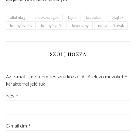
állatvilág
érdekességek
fajok
lóápolás
lófajták
lótenyésztés
lótenyésztők
lóverseny
nagytestűlovak
SZÓLJ HOZZÁ
Az e-mail címet nem tesszük közzé.
A kötelező mezőket
*
karakterrel jelöltük
Név
*
E-mail cím
*