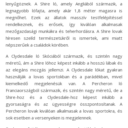
lenyűgöznek. A Shire ló, amely Angliából származik, a
legnagyobb lófajta, amely akár 1,8 méter magasra is
megnőhet. Ezek az állatok masszív testfelépítéssel
rendelkeznek, és erősek, így kiválóan alkalmasak
mezőgazdasági munkákra és teherhordásra. A Shire lovak
híresen szelíd természetükről is ismertek, ami miatt
népszerűek a családok körében.
A Clydesdale ló Skóciából származik, és szintén nagy
méretű, ám a Shire lóhoz képest inkább a hosszú lábak és
az elegáns mozgás jellemzi. A Clydesdale lókat gyakran
használják a lovas sportokban és a parádékban, mivel
kiemelkedő megjelenésük van. A Percheron ló
Franciaországból származik, és szintén nagy méretű, de a
Shire-hoz és a Clydesdale-hoz képest inkább a
gyorsaságra és az ügyességre összpontosítanak. A
Percheron lovak kiválóan alkalmasak a lovas sportokra, és
sok esetben a versenyeken is megjelennek.