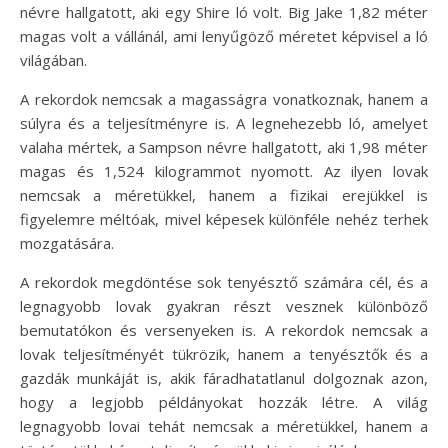
névre hallgatott, aki egy Shire ló volt. Big Jake 1,82 méter
magas volt a vállánál, ami lenyűgöző méretet képvisel a ló
világában.
A rekordok nemcsak a magasságra vonatkoznak, hanem a
súlyra és a teljesítményre is. A legnehezebb ló, amelyet
valaha mértek, a Sampson névre hallgatott, aki 1,98 méter
magas és 1,524 kilogrammot nyomott. Az ilyen lovak
nemcsak a méretükkel, hanem a fizikai erejükkel is
figyelemre méltóak, mivel képesek különféle nehéz terhek
mozgatására.
A rekordok megdöntése sok tenyésztő számára cél, és a
legnagyobb lovak gyakran részt vesznek különböző
bemutatókon és versenyeken is. A rekordok nemcsak a
lovak teljesítményét tükrözik, hanem a tenyésztők és a
gazdák munkáját is, akik fáradhatatlanul dolgoznak azon,
hogy a legjobb példányokat hozzák létre. A világ
legnagyobb lovai tehát nemcsak a méretükkel, hanem a