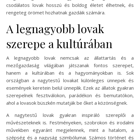
csodálatos lovak hosszú és boldog életet élhetnek, és
rengeteg örömet hozhatnak gazdáik számára.
A legnagyobb lovak
szerepe a kultúrában
A legnagyobb lovak nemcsak az állattartás és a
mezőgazdaság világában játszanak fontos szerepet,
hanem a kultúrában és a hagyományokban is. Sok
országban a nagytestű lovakat különleges ünnepek és
események keretein belül ünneplik. Ezek az állatok gyakran
szerepelnek fesztiválokon, parádékon és bemutatókon,
ahol a lovasok büszkén mutatják be őket a közönségnek.
A nagytestű lovak gyakran inspiráló szereplői a
művészeteknek is. Festményeken, szobrokon és irodalmi
művekben egyaránt megjelennek, mint a hatalom, a
szépség és a nagyság szimbólumai. Számos történet és