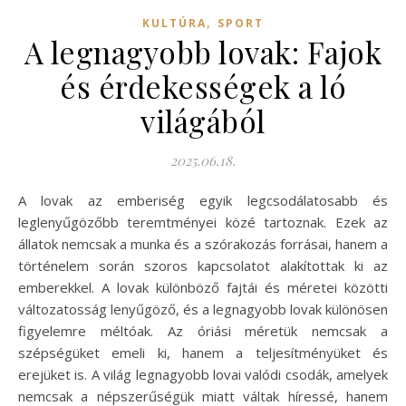
,
KULTÚRA
SPORT
A legnagyobb lovak: Fajok
és érdekességek a ló
világából
2025.06.18.
A lovak az emberiség egyik legcsodálatosabb és
leglenyűgözőbb teremtményei közé tartoznak. Ezek az
állatok nemcsak a munka és a szórakozás forrásai, hanem a
történelem során szoros kapcsolatot alakítottak ki az
emberekkel. A lovak különböző fajtái és méretei közötti
változatosság lenyűgöző, és a legnagyobb lovak különösen
figyelemre méltóak. Az óriási méretük nemcsak a
szépségüket emeli ki, hanem a teljesítményüket és
erejüket is. A világ legnagyobb lovai valódi csodák, amelyek
nemcsak a népszerűségük miatt váltak híressé, hanem