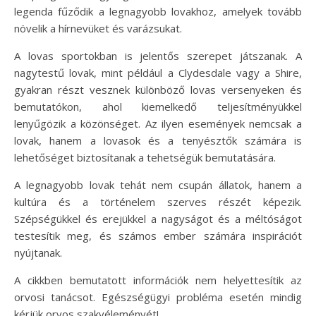
legenda fűződik a legnagyobb lovakhoz, amelyek tovább
növelik a hírnevüket és varázsukat.
A lovas sportokban is jelentős szerepet játszanak. A
nagytestű lovak, mint például a Clydesdale vagy a Shire,
gyakran részt vesznek különböző lovas versenyeken és
bemutatókon, ahol kiemelkedő teljesítményükkel
lenyűgözik a közönséget. Az ilyen események nemcsak a
lovak, hanem a lovasok és a tenyésztők számára is
lehetőséget biztosítanak a tehetségük bemutatására.
A legnagyobb lovak tehát nem csupán állatok, hanem a
kultúra és a történelem szerves részét képezik.
Szépségükkel és erejükkel a nagyságot és a méltóságot
testesítik meg, és számos ember számára inspirációt
nyújtanak.
A cikkben bemutatott információk nem helyettesítik az
orvosi tanácsot. Egészségügyi probléma esetén mindig
kérjük orvos szakvéleményét!