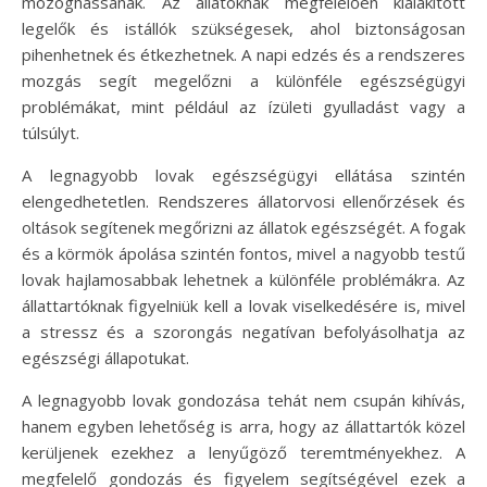
mozoghassanak. Az állatoknak megfelelően kialakított
legelők és istállók szükségesek, ahol biztonságosan
pihenhetnek és étkezhetnek. A napi edzés és a rendszeres
mozgás segít megelőzni a különféle egészségügyi
problémákat, mint például az ízületi gyulladást vagy a
túlsúlyt.
A legnagyobb lovak egészségügyi ellátása szintén
elengedhetetlen. Rendszeres állatorvosi ellenőrzések és
oltások segítenek megőrizni az állatok egészségét. A fogak
és a körmök ápolása szintén fontos, mivel a nagyobb testű
lovak hajlamosabbak lehetnek a különféle problémákra. Az
állattartóknak figyelniük kell a lovak viselkedésére is, mivel
a stressz és a szorongás negatívan befolyásolhatja az
egészségi állapotukat.
A legnagyobb lovak gondozása tehát nem csupán kihívás,
hanem egyben lehetőség is arra, hogy az állattartók közel
kerüljenek ezekhez a lenyűgöző teremtményekhez. A
megfelelő gondozás és figyelem segítségével ezek a