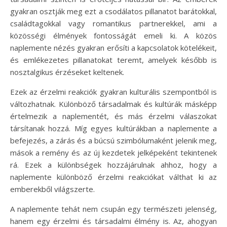
gyakran osztják meg ezt a csodálatos pillanatot barátokkal,
családtagokkal vagy romantikus partnerekkel, ami a
közösségi élmények fontosságát emeli ki. A közös
naplemente nézés gyakran erősíti a kapcsolatok kötelékeit,
és emlékezetes pillanatokat teremt, amelyek később is
nosztalgikus érzéseket keltenek.
Ezek az érzelmi reakciók gyakran kulturális szempontból is
változhatnak. Különböző társadalmak és kultúrák másképp
értelmezik a naplementét, és más érzelmi válaszokat
társítanak hozzá. Míg egyes kultúrákban a naplemente a
befejezés, a zárás és a búcsú szimbólumaként jelenik meg,
mások a remény és az új kezdetek jelképeként tekintenek
rá. Ezek a különbségek hozzájárulnak ahhoz, hogy a
naplemente különböző érzelmi reakciókat válthat ki az
emberekből világszerte.
A naplemente tehát nem csupán egy természeti jelenség,
hanem egy érzelmi és társadalmi élmény is. Az, ahogyan