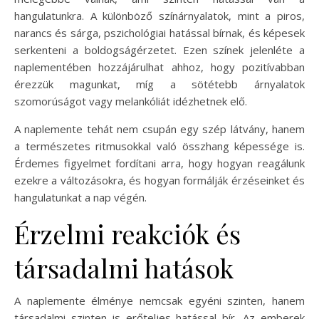
hangulatunkra. A különböző színárnyalatok, mint a piros,
narancs és sárga, pszichológiai hatással bírnak, és képesek
serkenteni a boldogságérzetet. Ezen színek jelenléte a
naplementében hozzájárulhat ahhoz, hogy pozitívabban
érezzük magunkat, míg a sötétebb árnyalatok
szomorúságot vagy melankóliát idézhetnek elő.
A naplemente tehát nem csupán egy szép látvány, hanem
a természetes ritmusokkal való összhang képessége is.
Érdemes figyelmet fordítani arra, hogy hogyan reagálunk
ezekre a változásokra, és hogyan formálják érzéseinket és
hangulatunkat a nap végén.
Érzelmi reakciók és
társadalmi hatások
A naplemente élménye nemcsak egyéni szinten, hanem
társadalmi szinten is erőteljes hatással bír. Az emberek