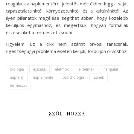
reagálunk a naplementére, jelentős mértékben függ a saját
tapasztalatainktól, környezetünktől és a kultúránktól. Az
ilyen pillanatok megélése segíthet abban, hogy közelebb
kerüljünk egymáshoz, és megértsük, hogyan formálják
érzéseinket a természet csodái.
Figyelem: Ez a cikk nem számít orvosi tanácsnak.
Egészségügyi probléma esetén kérjük, forduljon orvoshoz!
biológia
éjszaka
életmód
érzelmek
hangulat
napfény
naplemente
pszichológia
színek
természet
SZÓLJ HOZZÁ