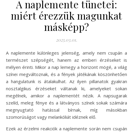
A naplemente tünetei:
miért érezzük magunkat
másképp?
2025.03.01.
A naplemente különleges jelenség, amely nem csupán a
természet szépségét, hanem az emberi érzéseket is
mélyen érinti. Mikor a nap lemegy a horizont mögé, a világ
színei megváltoznak, és a fények játékának köszönhetően
a hangulatunk is átalakulhat. Az ilyen pillanatok gyakran
nosztalgikus érzéseket váltanak ki, amelyeket sokan
megélnek, amikor a naplementét nézik. A napsugarak
szelíd, meleg fénye és a látványos színek sokak számára
megnyugtató hatással bírnak, míg másokban
szomorúságot vagy melankóliát idéznek elő.
Ezek az érzelmi reakciók a naplemente során nem csupán