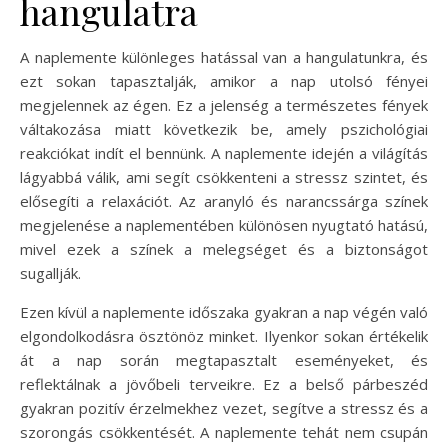
hangulatra
A naplemente különleges hatással van a hangulatunkra, és
ezt sokan tapasztalják, amikor a nap utolsó fényei
megjelennek az égen. Ez a jelenség a természetes fények
váltakozása miatt következik be, amely pszichológiai
reakciókat indít el bennünk. A naplemente idején a világítás
lágyabbá válik, ami segít csökkenteni a stressz szintet, és
elősegíti a relaxációt. Az aranyló és narancssárga színek
megjelenése a naplementében különösen nyugtató hatású,
mivel ezek a színek a melegséget és a biztonságot
sugallják.
Ezen kívül a naplemente időszaka gyakran a nap végén való
elgondolkodásra ösztönöz minket. Ilyenkor sokan értékelik
át a nap során megtapasztalt eseményeket, és
reflektálnak a jövőbeli terveikre. Ez a belső párbeszéd
gyakran pozitív érzelmekhez vezet, segítve a stressz és a
szorongás csökkentését. A naplemente tehát nem csupán