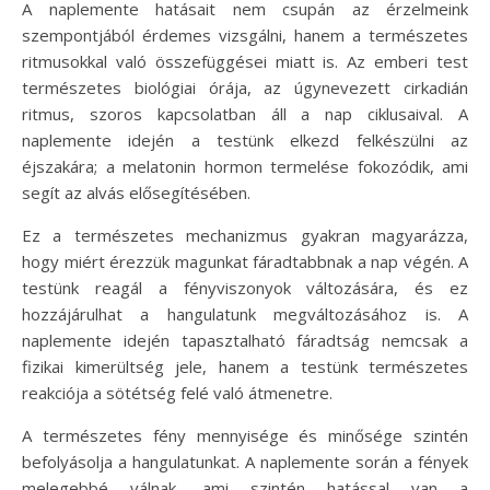
A naplemente hatásait nem csupán az érzelmeink
szempontjából érdemes vizsgálni, hanem a természetes
ritmusokkal való összefüggései miatt is. Az emberi test
természetes biológiai órája, az úgynevezett cirkadián
ritmus, szoros kapcsolatban áll a nap ciklusaival. A
naplemente idején a testünk elkezd felkészülni az
éjszakára; a melatonin hormon termelése fokozódik, ami
segít az alvás elősegítésében.
Ez a természetes mechanizmus gyakran magyarázza,
hogy miért érezzük magunkat fáradtabbnak a nap végén. A
testünk reagál a fényviszonyok változására, és ez
hozzájárulhat a hangulatunk megváltozásához is. A
naplemente idején tapasztalható fáradtság nemcsak a
fizikai kimerültség jele, hanem a testünk természetes
reakciója a sötétség felé való átmenetre.
A természetes fény mennyisége és minősége szintén
befolyásolja a hangulatunkat. A naplemente során a fények
melegebbé válnak, ami szintén hatással van a