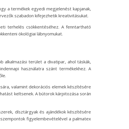
hogy a termékek egyedi megjelenést kapjanak,
vezők szabadon kifejezhetik kreativitásukat.
eti terhelés csökkentéséhez. A fenntartható
ökkenteni ökológiai lábnyomukat.
alkalmazási terület a divatipar, ahol táskák,
mindennapi használatra szánt termékekhez. A
őle.
ására, valamint dekorációs elemek készítésére
hatást keltsenek. A bútorok kárpitozása során
zerek, dísztárgyak és ajándékok készítésére
ai szempontok figyelembevételével a palmatex