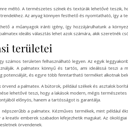
emre méltó. A természetes színek és textúrák lehetővé teszik, 
 trendekhez. Az anyag könnyen festhető és nyomtatható, így a ter
hető a műanyagok iránti igény, így hozzájárulhatunk a környez
palmatex ideális választás lehet azok számára, akik szeretnék cs
si területei
y számos területen felhasználható legyen. Az egyik leggyakoribb 
ználják. A palmatex könnyű és tartós, ami ideálissá teszi a 
g potenciálját, és egyre több fenntartható terméket alkotnak bel
örvend a palmatex. A bútorok, például székek és asztalok borít
enése lehetővé teszi, hogy a lakások modern, mégis természetes 
tjából előnyös, hanem a tartósságot is garantálja.
 népszerűbb a palmatex. Kézműves termékek, mint például éks
y a kreatív emberek szabadon kifejezhetik magukat. Az ökológi
esletnek örvendenek.