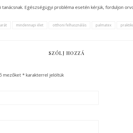
i tanácsnak. Egészségügyi probléma esetén kérjük, forduljon orv
arát
mindennapi élet
otthoni felhasználás
palmatex
prakti
SZÓLJ HOZZÁ
ző mezőket
*
karakterrel jelöltük