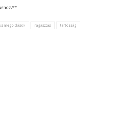
oshoz.**
kus megoldások
ragasztás
tartósság