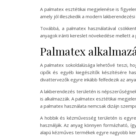
A palmatex esztétikai megjelenése is figyel
amely jól illeszkedik a modern lakberendezési
Továbbá, a palmatex használatával csökkent
anyagok iránti kereslet növekedése mellett a 
Palmatex alkalmazá
A palmatex sokoldalúsága lehetővé teszi, hog
cipők és egyéb kiegészítők készítésére has
divattervezők egyre inkább felfedezik az anya
A lakberendezés területén is népszerűségnek 
is alkalmazzák. A palmatex esztétikai megjel
a palmatex használata nemcsak dizájn szempon
A hobbik és kézművesség területén is egyre
használják. Az anyag könnyen formázható, íg
alapú kézműves termékek egyre nagyobb ker