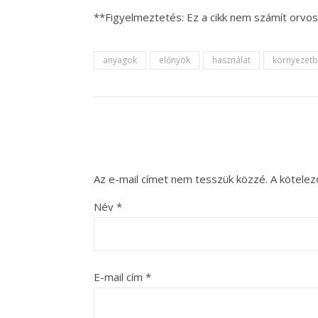
**Figyelmeztetés: Ez a cikk nem számít orvos
anyagok
előnyök
használat
környezetb
Az e-mail címet nem tesszük közzé.
A kötele
Név
*
E-mail cím
*