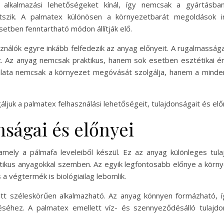
rű alkalmazási lehetőségeket kínál, így nemcsak a gyártás
tszik. A palmatex különösen a környezetbarát megoldások ir
etben fenntartható módon állítják elő.
sználók egyre inkább felfedezik az anyag előnyeit. A rugalmasság
ez. Az anyag nemcsak praktikus, hanem sok esetben esztétikai ér
álata nemcsak a környezet megóvását szolgálja, hanem a minde
uk a palmatex felhasználási lehetőségeit, tulajdonságait és előn
nságai és előnyei
ely a pálmafa leveleiből készül. Ez az anyag különleges tulaj
us anyagokkal szemben. Az egyik legfontosabb előnye a környeze
 végtermék is biológiailag lebomlik.
 széleskörűen alkalmazható. Az anyag könnyen formázható, így
éséhez. A palmatex emellett víz- és szennyeződésálló tulajd