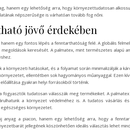
g, hanem egy lehetőség arra, hogy környezettudatosan alkossun
latának népszerűsége is várhatóan tovább fog nőni.
tható jövő érdekében
 hanem egy fontos lépés a fenntarthatóság felé. A globális fel
 megoldások keresését. A palmatex, mint természetes alapú any
éshez.
k a környezeti hatásokat, és a folyamat során minimalizálják a kár
a környezetet, ellentétben sok hagyományos műanyaggal. Ezen kív
lőállítása gyakran helyi forrásokból történik.
a fogyasztók tudatosan válasszák meg termékeiket. A palmatex
járulhatunk a környezet védelméhez is. A tudatos vásárlás és
és egészséges környezetet.
anyag a piacon, hanem egy lehetőség arra, hogy a fenntar
nyezetbarát jellegének köszönhetően ideális választás lehet min