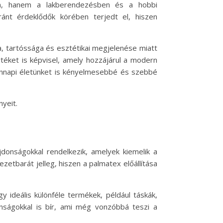
ban, hanem a lakberendezésben és a hobbi
ánt érdeklődők körében terjedt el, hiszen
a, tartóssága és esztétikai megjelenése miatt
téket is képvisel, amely hozzájárul a modern
nnapi életünket is kényelmesebbé és szebbé
yeit.
donságokkal rendelkezik, amelyek kiemelik a
tbarát jelleg, hiszen a palmatex előállítása
 ideális különféle termékek, például táskák,
onságokkal is bír, ami még vonzóbbá teszi a