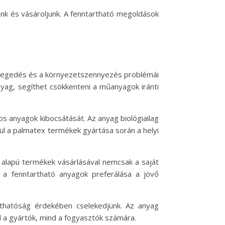
k és vásároljunk. A fenntartható megoldások
melegedés és a környezetszennyezés problémái
ag, segíthet csökkenteni a műanyagok iránti
os anyagok kibocsátását. Az anyag biológiailag
ül a palmatex termékek gyártása során a helyi
 alapú termékek vásárlásával nemcsak a saját
 a fenntartható anyagok preferálása a jövő
thatóság érdekében cselekedjünk. Az anyag
d a gyártók, mind a fogyasztók számára.