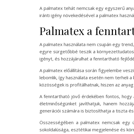
A palmatex tehát nemcsak egy egyszerű anya
iránti igény növekedésével a palmatex haszná
Palmatex a fenntar
A palmatex használata nem csupán egy trend,
egyre sürgetőbbé teszik a környezettudatos
igényt, és hozzájárulhat a fenntartható fejlőd
A palmatex előállítása során figyelembe veszi
lebomlik, így használata esetén nem terheli 
közösségek is profitálhatnak, hiszen az anyag e
A fenntartható jövő érdekében fontos, hogy 
életminőségünket javíthatjuk, hanem hozzá
generációi számára is biztosíthatja a tiszta 
Összességében a palmatex nemcsak egy új 
sokoldalúsága, esztétikai megjelenése és kör