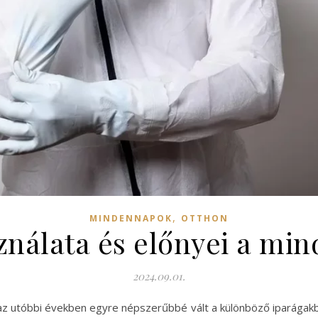
,
MINDENNAPOK
OTTHON
ználata és előnyei a min
2024.09.01.
 az utóbbi években egyre népszerűbbé vált a különböző iparágakb