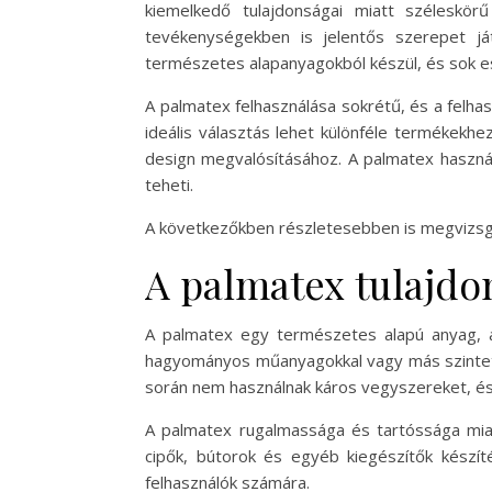
kiemelkedő tulajdonságai miatt széleskö
tevékenységekben is jelentős szerepet já
természetes alapanyagokból készül, és sok es
A palmatex felhasználása sokrétű, és a felha
ideális választás lehet különféle termékekh
design megvalósításához. A palmatex haszn
teheti.
A következőkben részletesebben is megvizsgálj
A palmatex tulajdo
A palmatex egy természetes alapú anyag, am
hagyományos műanyagokkal vagy más szintetik
során nem használnak káros vegyszereket, és a
A palmatex rugalmassága és tartóssága miatt
cipők, bútorok és egyéb kiegészítők készít
felhasználók számára.