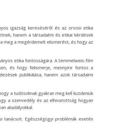
os igazság kereséséről és az orvosi etika
etnek, hanem a társadalmi és etikai kérdések
ja meg a megérdemelt elismerést, és hogy az
dományos etika fontosságára. A Semmelweis-film
ken, és hogy felismerje, mennyire fontos a
dezések publikálása, hanem azok társadalmi
 hogy a tudósoknak gyakran meg kell küzdeniük
 hogy a szenvedély és az elhivatottság hogyan
an akadályokkal.
osi tanácsot. Egészségügyi problémák esetén