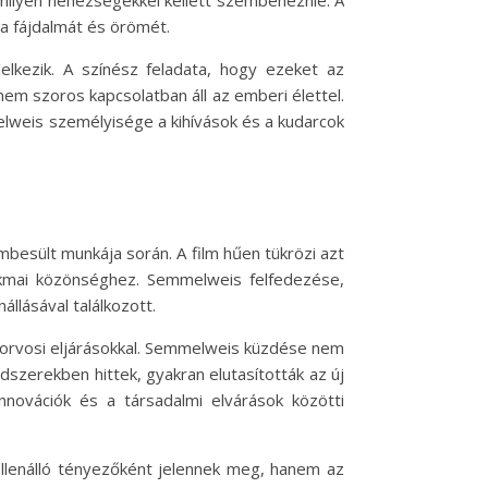
milyen nehézségekkel kellett szembenéznie. A
 a fájdalmát és örömét.
lkezik. A színész feladata, hogy ezeket az
em szoros kapcsolatban áll az emberi élettel.
melweis személyisége a kihívások és a kudarcok
besült munkája során. A film hűen tükrözi azt
szakmai közönséghez. Semmelweis felfedezése,
állásával találkozott.
 orvosi eljárásokkal. Semmelweis küzdése nem
dszerekben hittek, gyakran elutasították az új
nnovációk és a társadalmi elvárások közötti
ellenálló tényezőként jelennek meg, hanem az