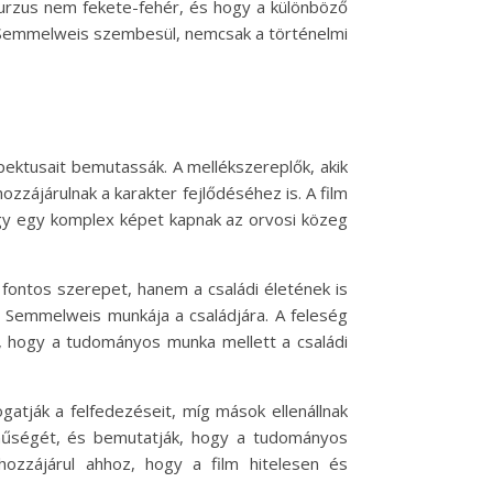
skurzus nem fekete-fehér, és hogy a különböző
l Semmelweis szembesül, nemcsak a történelmi
ektusait bemutassák. A mellékszereplők, akik
ájárulnak a karakter fejlődéséhez is. A film
így egy komplex képet kapnak az orvosi közeg
fontos szerepet, hanem a családi életének is
t Semmelweis munkája a családjára. A feleség
a, hogy a tudományos munka mellett a családi
atják a felfedezéseit, míg mások ellenállnak
ínűségét, és bemutatják, hogy a tudományos
hozzájárul ahhoz, hogy a film hitelesen és