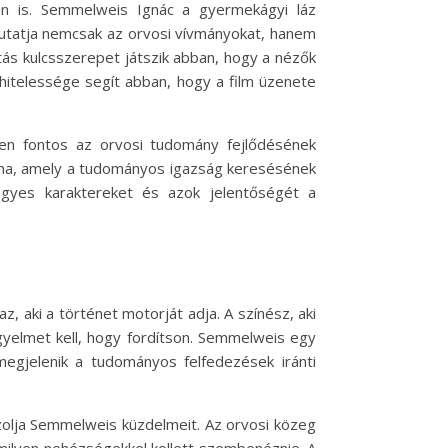
án is. Semmelweis Ignác a gyermekágyi láz
emutatja nemcsak az orvosi vívmányokat, hanem
tás kulcsszerepet játszik abban, hogy a nézők
 hitelessége segít abban, hogy a film üzenete
sen fontos az orvosi tudomány fejlődésének
áma, amely a tudományos igazság keresésének
egyes karaktereket és azok jelentőségét a
, aki a történet motorját adja. A színész, aki
igyelmet kell, hogy fordítson. Semmelweis egy
 megjelenik a tudományos felfedezések iránti
zolja Semmelweis küzdelmeit. Az orvosi közeg