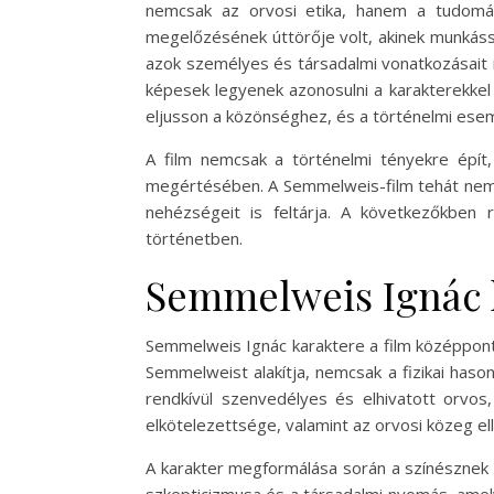
nemcsak az orvosi etika, hanem a tudomán
megelőzésének úttörője volt, akinek munkássá
azok személyes és társadalmi vonatkozásait i
képesek legyenek azonosulni a karakterekkel 
eljusson a közönséghez, és a történelmi es
A film nemcsak a történelmi tényekre épít
megértésében. A Semmelweis-film tehát nem 
nehézségeit is feltárja. A következőkben
történetben.
Semmelweis Ignác 
Semmelweis Ignác karaktere a film középpontjá
Semmelweist alakítja, nemcsak a fizikai haso
rendkívül szenvedélyes és elhivatott orvos,
elkötelezettsége, valamint az orvosi közeg ell
A karakter megformálása során a színésznek 