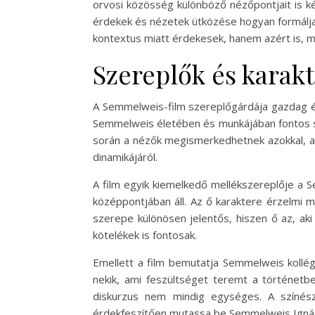
orvosi közösség különböző nézőpontjait is ké
érdekek és nézetek ütközése hogyan formálja
kontextus miatt érdekesek, hanem azért is, m
Szereplők és karak
A Semmelweis-film szereplőgárdája gazdag és
Semmelweis életében és munkájában fontos sz
során a nézők megismerkedhetnek azokkal, ak
dinamikájáról.
A film egyik kiemelkedő mellékszereplője a 
középpontjában áll. Az ő karaktere érzelmi 
szerepe különösen jelentős, hiszen ő az, ak
kötelékek is fontosak.
Emellett a film bemutatja Semmelweis kollég
nekik, ami feszültséget teremt a történet
diskurzus nem mindig egységes. A színésze
érdekfeszítően mutassa be Semmelweis Ignác