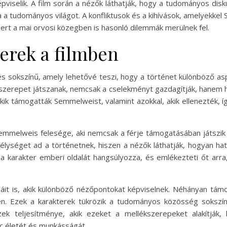
pviselik. A film során a nézők láthatják, hogy a tudományos di
 a tudományos világot. A konfliktusok és a kihívások, amelyekke
ert a mai orvosi közegben is hasonló dilemmák merülnek fel.
terek a filmben
 sokszínű, amely lehetővé teszi, hogy a történet különböző asp
erepet játszanak, nemcsak a cselekményt gazdagítják, hanem hozz
ik támogatták Semmelweist, valamint azokkal, akik ellenezték, 
Semmelweis felesége, aki nemcsak a férje támogatásában játszik 
mélységet ad a történetnek, hiszen a nézők láthatják, hogyan ha
i a karakter emberi oldalát hangsúlyozza, és emlékezteti őt arr
áit is, akik különböző nézőpontokat képviselnek. Néhányan támog
ben. Ezek a karakterek tükrözik a tudományos közösség soksz
k teljesítménye, akik ezeket a mellékszerepeket alakítják, 
 életét és munkásságát.