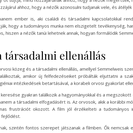
y őt sújtja, mind hozzájárulnak ahhoz, hogy a nézők megértsék, 
zájárul ahhoz, hogy a nézők azonosulni tudjanak vele, és átéljék
nem ember is, aki családi és társadalmi kapcsolatokkal rende
tják, hogy a tudományos munka nem elszigetelt tevékenység, han
tos, hiszen a nézők tanúi lehetnek annak, hogyan formálódik Sem
a társadalmi ellenállás
rvosi közeg és a társadalmi ellenállás, amellyel Semmelweis szem
lálkoztak, amikor új felfedezéseiket próbálták eljuttatni a 
éniai intézkedések betartásával, a korabeli orvosi gyakorlat ellen
 keresése gyakran találkozik a hagyományokkal és a megszokott
nem a társadalmi elfogadásért is. Az orvosok, akik a korábbi mó
 frustrációt okozott. A film jól érzékelteti a tudományos i
 fejlődést.
znak, szintén fontos szerepet játszanak a filmben. Ők nemcsak 