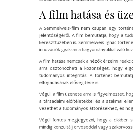
A film hatása és üz
A Semmelweis-film nem csupán egy történe
jelentőségéről. A film bemutatja, hogy a tu
kereszttüzében is. Semmelweis Ignác történ
innovációk gyakran a hagyományokkal való kü
A film hatása nemcsak a nézők érzelmi reakció
arra ösztönözheti a közönséget, hogy elgo
tudományos integritás. A történet bemutat
elfogadásának elősegítése is.
Végül, a film üzenete arra is figyelmeztet, 
a társadalmi előítéletekkel és a szakmai ell
vezethet a tudományos áttörésekhez, és hogy a
Végül fontos megjegyezni, hogy a cikkben s
mindig konzultálj orvosoddal vagy szakorvossa