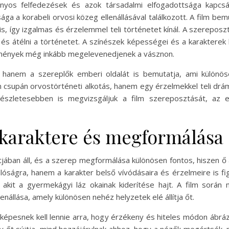
yos felfedezések és azok társadalmi elfogadottsága kapcs
ga a korabeli orvosi közeg ellenállásával találkozott. A film b
s, így izgalmas és érzelemmel teli történetet kínál. A szereposz
és átélni a történetet. A színészek képességei és a karakterek
emények még inkább megelevenedjenek a vásznon.
, hanem a szereplők emberi oldalát is bemutatja, ami különö
csupán orvostörténeti alkotás, hanem egy érzelmekkel teli dr
 részletesebben is megvizsgáljuk a film szereposztását, az 
karaktere és megformálása
ban áll, és a szerep megformálása különösen fontos, hiszen ő az
nlóságra, hanem a karakter belső vívódásaira és érzelmeire is f
 akit a gyermekágyi láz okainak kiderítése hajt. A film során
enállása, amely különösen nehéz helyzetek elé állítja őt.
képesnek kell lennie arra, hogy érzékeny és hiteles módon ábrá