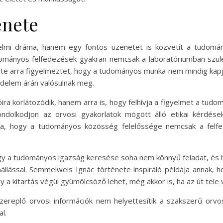
enete
lmi dráma, hanem egy fontos üzenetet is közvetít a tudomány
dományos felfedezések gyakran nemcsak a laboratóriumban szül
ete arra figyelmeztet, hogy a tudományos munka nem mindig kap
zdelem árán valósulnak meg.
ira korlátozódik, hanem arra is, hogy felhívja a figyelmet a tu
ndolkodjon az orvosi gyakorlatok mögött álló etikai kérdése
ja, hogy a tudományos közösség felelőssége nemcsak a felfe
hogy a tudományos igazság keresése soha nem könnyű feladat, és
enállással. Semmelweis Ignác története inspiráló példája annak,
 kitartás végül gyümölcsöző lehet, még akkor is, ha az út tele v
zereplő orvosi információk nem helyettesítik a szakszerű orv
l.