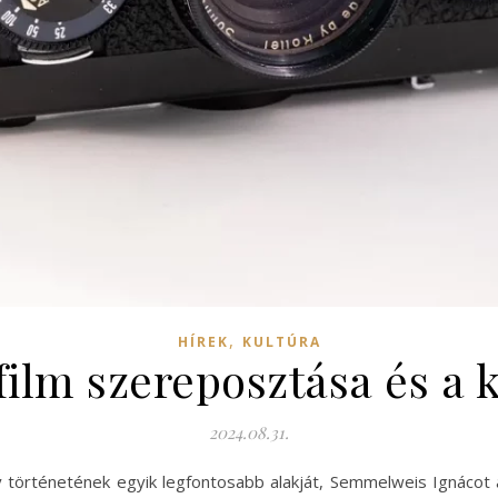
,
HÍREK
KULTÚRA
lm szereposztása és a k
2024.08.31.
örténetének egyik legfontosabb alakját, Semmelweis Ignácot á