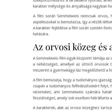
szkepticizmusa és a társadalmi nyomás, amel
karakter mélysége és árnyaltsága nagyban hoz
A film során Semmelweis nemcsak orvos, ha
aspektusokat is bemutassa, így a nézők látha
A karakter fejlődése a film során szintén fon
hatására.
Az orvosi közeg és 
A Semmelweis-film egyik központi témája az o
a nehézséget, amellyel az úttörő orvosok ta
miszerint a gyermekágyi láz megelőzhető a higi
A film bemutatja, hogy a tudományos igazság
csupán a tudományos felfedezésekért folyt, ha
nézeteket, ami Semmelweis számára hatalmas
feszültséget, amely sok esetben hátráltatta a
A karakterek, akik az orvosi közeghez tarto